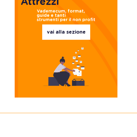
Attrezzi
Vademecum, format,
guide e tanti
strumenti per il non profit
vai alla sezione