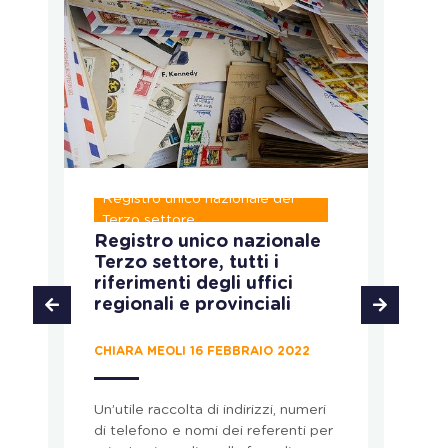
Registro unico nazionale del
R
Terzo settore
T
Registro unico nazionale
C
Terzo settore, tutti i
p
riferimenti degli uffici
u
regionali e provinciali
s
CHIARA MEOLI 16 FEBBRAIO 2022
LA
Un’utile raccolta di indirizzi, numeri
Un
di telefono e nomi dei referenti per
st