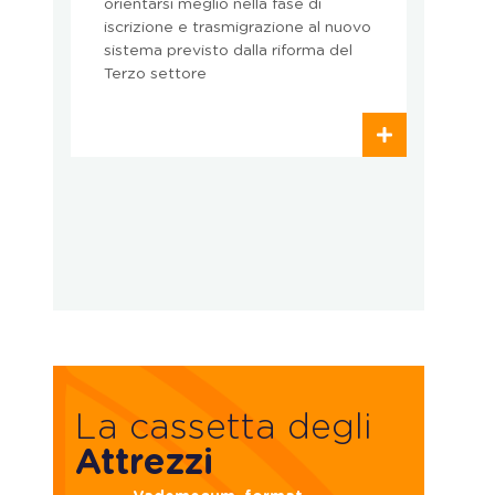
orientarsi meglio nella fase di
ch
iscrizione e trasmigrazione al nuovo
ut
sistema previsto dalla riforma del
co
Terzo settore
fu
La cassetta degli
Attrezzi