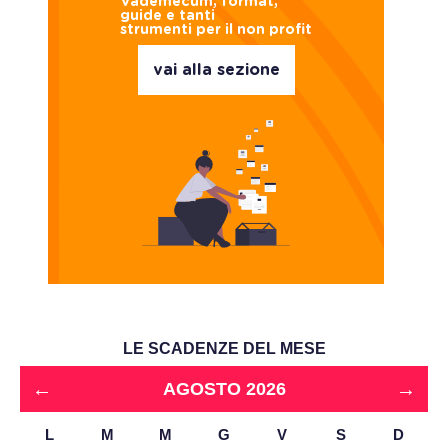
Vademecum, format,
guide e tanti
strumenti per il non profit
vai alla sezione
LE SCADENZE DEL MESE
←
→
AGOSTO 2026
L
M
M
G
V
S
D