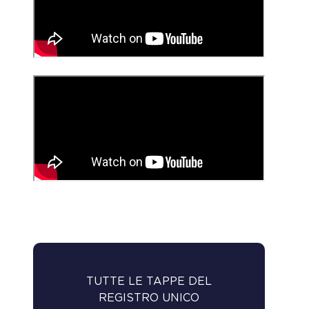
SCARICA 11 MEMO, APPUNTI
TUTTE LE TAPPE DEL
DI LAVORO PER GLI
REGISTRO UNICO