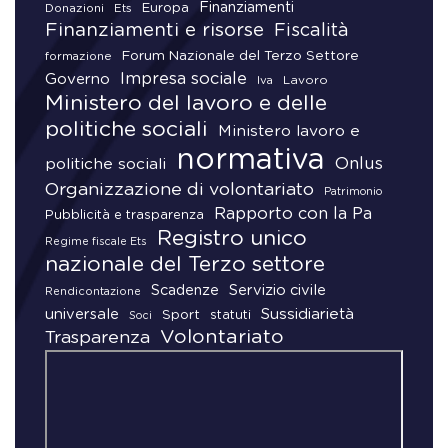
Finanziamenti
Donazioni
Europa
Ets
Finanziamenti e risorse
Fiscalità
Forum Nazionale del Terzo Settore
formazione
Impresa sociale
Governo
Lavoro
Iva
Ministero del lavoro e delle
politiche sociali
Ministero lavoro e
normativa
Onlus
politiche sociali
Organizzazione di volontariato
Patrimonio
Rapporto con la Pa
Pubblicità e trasparenza
Registro unico
Regime fiscale Ets
nazionale del Terzo settore
Scadenze
Servizio civile
Rendicontazione
universale
Sussidiarietà
Sport
statuti
Soci
Volontariato
Trasparenza