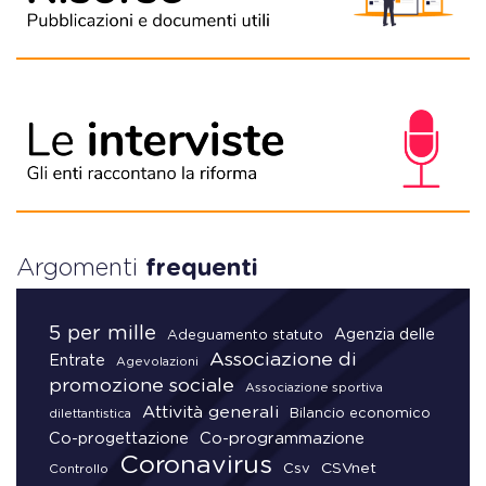
Argomenti
frequenti
5 per mille
Agenzia delle
Adeguamento statuto
Associazione di
Entrate
Agevolazioni
promozione sociale
Associazione sportiva
Attività generali
Bilancio economico
dilettantistica
Co-progettazione
Co-programmazione
Coronavirus
CSVnet
Csv
Controllo