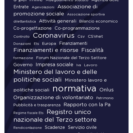
Adeguamento statuto
Associazione di
Entrate
Agevolazioni
promozione sociale
Associazione sportiva
Attività generali
Bilancio economico
dilettantistica
Co-progettazione
Co-programmazione
Coronavirus
CSVnet
Csv
Controllo
Finanziamenti
Donazioni
Europa
Ets
Finanziamenti e risorse
Fiscalità
Forum Nazionale del Terzo Settore
formazione
Impresa sociale
Governo
Lavoro
Iva
Ministero del lavoro e delle
politiche sociali
Ministero lavoro e
normativa
Onlus
politiche sociali
Organizzazione di volontariato
Patrimonio
Rapporto con la Pa
Pubblicità e trasparenza
Registro unico
Regime fiscale Ets
nazionale del Terzo settore
Scadenze
Servizio civile
Rendicontazione