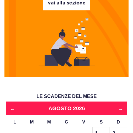
vai alla sezione
LE SCADENZE DEL MESE
←
→
AGOSTO 2026
L
M
M
G
V
S
D