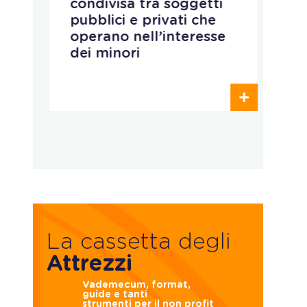
condivisa tra soggetti
i
pubblici e privati che
c
operano nell’interesse
a
dei minori
e
p
La cassetta degli
Attrezzi
Vademecum, format,
guide e tanti
strumenti per il non profit