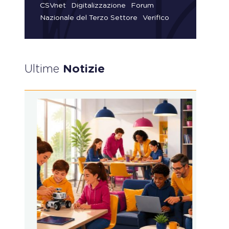
CSVnet
Digitalizzazione
Forum
Nazionale del Terzo Settore
Verif!co
Ultime
Notizie