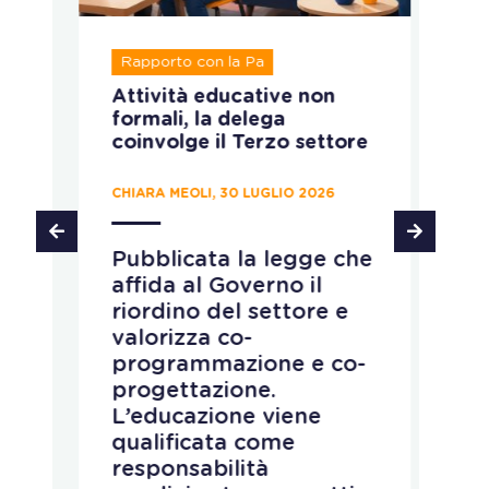
R
Rapporto con la Pa
T
Attività educative non
Ru
formali, la delega
ca
coinvolge il Terzo settore
CH
CHIARA MEOLI, 30 LUGLIO 2026
T
Pubblicata la legge che
d
affida al Governo il
d
riordino del settore e
p
e
valorizza co-
s
programmazione e co-
i
progettazione.
d
L’educazione viene
a
qualificata come
c
responsabilità
e