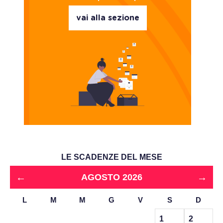
vai alla sezione
LE SCADENZE DEL MESE
←
→
AGOSTO 2026
L
M
M
G
V
S
D
1
2