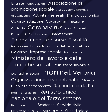
Associazione di
Entrate
Agevolazioni
promozione sociale
Associazione sportiva
Attività generali
Bilancio economico
dilettantistica
Co-progettazione
Co-programmazione
Coronavirus
CSVnet
Csv
Controllo
Finanziamenti
Donazioni
Europa
Ets
Finanziamenti e risorse
Fiscalità
Forum Nazionale del Terzo Settore
formazione
Impresa sociale
Governo
Lavoro
Iva
Ministero del lavoro e delle
politiche sociali
Ministero lavoro e
normativa
Onlus
politiche sociali
Organizzazione di volontariato
Patrimonio
Rapporto con la Pa
Pubblicità e trasparenza
Registro unico
Regime fiscale Ets
nazionale del Terzo settore
Scadenze
Servizio civile
Rendicontazione
universale
Sussidiarietà
Sport
statuti
Soci