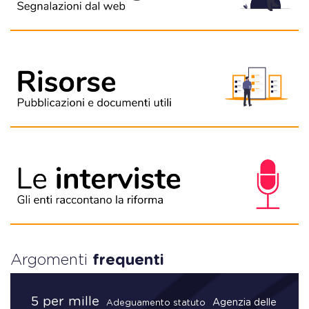
Argomenti
frequenti
5 per mille
Agenzia delle
Adeguamento statuto