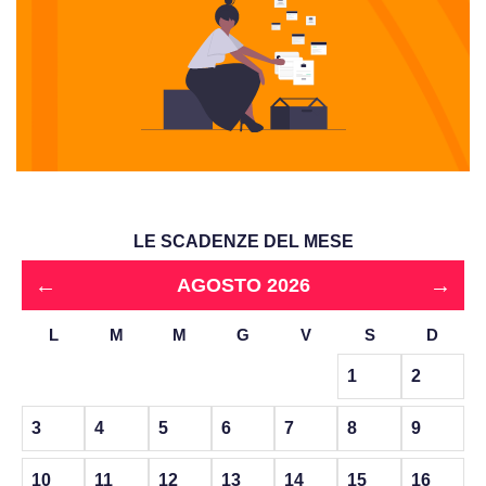
LE SCADENZE DEL MESE
←
→
AGOSTO 2026
L
M
M
G
V
S
D
1
2
3
4
5
6
7
8
9
10
11
12
13
14
15
16