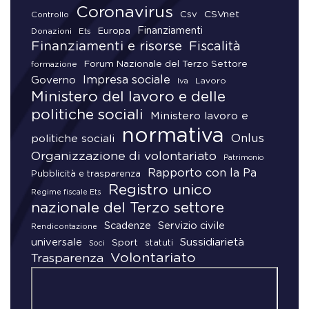
Coronavirus
CSVnet
Csv
Controllo
Finanziamenti
Donazioni
Europa
Ets
Finanziamenti e risorse
Fiscalità
Forum Nazionale del Terzo Settore
formazione
Impresa sociale
Governo
Lavoro
Iva
Ministero del lavoro e delle
politiche sociali
Ministero lavoro e
normativa
Onlus
politiche sociali
Organizzazione di volontariato
Patrimonio
Rapporto con la Pa
Pubblicità e trasparenza
Registro unico
Regime fiscale Ets
nazionale del Terzo settore
Scadenze
Servizio civile
Rendicontazione
universale
Sussidiarietà
Sport
statuti
Soci
Volontariato
Trasparenza