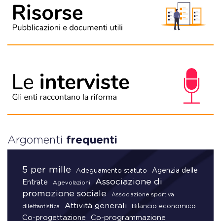
Argomenti
frequenti
5 per mille
Agenzia delle
Adeguamento statuto
Associazione di
Entrate
Agevolazioni
promozione sociale
Associazione sportiva
Attività generali
Bilancio economico
dilettantistica
Co-progettazione
Co-programmazione