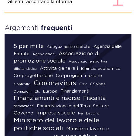
Argomenti
frequenti
5 per mille
Agenzia delle
Adeguamento statuto
Associazione di
Entrate
Agevolazioni
promozione sociale
Associazione sportiva
Attività generali
Bilancio economico
dilettantistica
Co-progettazione
Co-programmazione
Coronavirus
CSVnet
Csv
Controllo
Finanziamenti
Donazioni
Europa
Ets
Finanziamenti e risorse
Fiscalità
Forum Nazionale del Terzo Settore
formazione
Impresa sociale
Governo
Lavoro
Iva
Ministero del lavoro e delle
politiche sociali
Ministero lavoro e