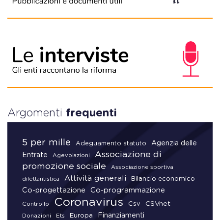
Argomenti
frequenti
5 per mille
Agenzia delle
Adeguamento statuto
Associazione di
Entrate
Agevolazioni
promozione sociale
Associazione sportiva
Attività generali
Bilancio economico
dilettantistica
Co-progettazione
Co-programmazione
Coronavirus
CSVnet
Csv
Controllo
Finanziamenti
Donazioni
Europa
Ets