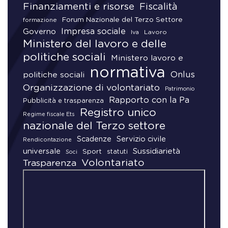
Finanziamenti e risorse
Fiscalità
Forum Nazionale del Terzo Settore
formazione
Impresa sociale
Governo
Lavoro
Iva
Ministero del lavoro e delle
politiche sociali
Ministero lavoro e
normativa
Onlus
politiche sociali
Organizzazione di volontariato
Patrimonio
Rapporto con la Pa
Pubblicità e trasparenza
Registro unico
Regime fiscale Ets
nazionale del Terzo settore
Scadenze
Servizio civile
Rendicontazione
universale
Sussidiarietà
Sport
statuti
Soci
Volontariato
Trasparenza