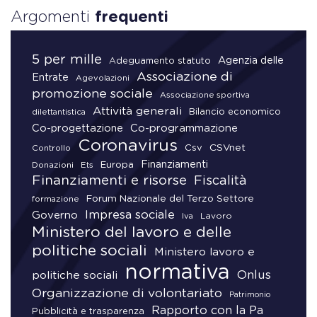
Argomenti
frequenti
5 per mille
Agenzia delle
Adeguamento statuto
Associazione di
Entrate
Agevolazioni
promozione sociale
Associazione sportiva
Attività generali
Bilancio economico
dilettantistica
Co-progettazione
Co-programmazione
Coronavirus
CSVnet
Csv
Controllo
Finanziamenti
Donazioni
Europa
Ets
Finanziamenti e risorse
Fiscalità
Forum Nazionale del Terzo Settore
formazione
Impresa sociale
Governo
Lavoro
Iva
Ministero del lavoro e delle
politiche sociali
Ministero lavoro e
normativa
Onlus
politiche sociali
Organizzazione di volontariato
Patrimonio
Rapporto con la Pa
Pubblicità e trasparenza