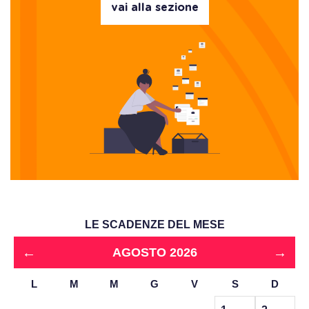
vai alla sezione
LE SCADENZE DEL MESE
←
→
AGOSTO 2026
L
M
M
G
V
S
D