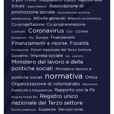
Agenzia delle
Adeguamento statuto
Associazione di
Entrate
Agevolazioni
promozione sociale
Associazione sportiva
Attività generali
Bilancio economico
dilettantistica
Co-progettazione
Co-programmazione
Coronavirus
CSVnet
Csv
Controllo
Finanziamenti
Donazioni
Europa
Ets
Finanziamenti e risorse
Fiscalità
Forum Nazionale del Terzo Settore
formazione
Impresa sociale
Governo
Lavoro
Iva
Ministero del lavoro e delle
politiche sociali
Ministero lavoro e
normativa
Onlus
politiche sociali
Organizzazione di volontariato
Patrimonio
Rapporto con la Pa
Pubblicità e trasparenza
Registro unico
Regime fiscale Ets
nazionale del Terzo settore
Scadenze
Servizio civile
Rendicontazione