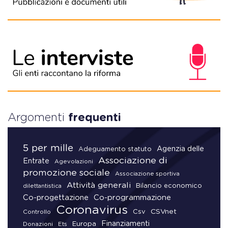
Argomenti
frequenti
5 per mille
Agenzia delle
Adeguamento statuto
Associazione di
Entrate
Agevolazioni
promozione sociale
Associazione sportiva
Attività generali
Bilancio economico
dilettantistica
Co-progettazione
Co-programmazione
Coronavirus
CSVnet
Csv
Controllo
Finanziamenti
Donazioni
Europa
Ets