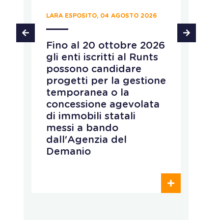
LARA ESPOSITO, 04 AGOSTO 2026
CH
Fino al 20 ottobre 2026
P
gli enti iscritti al Runts
a
possono candidare
r
progetti per la gestione
v
temporanea o la
p
concessione agevolata
p
di immobili statali
L
messi a bando
q
dall'Agenzia del
r
Demanio
c
p
o
d