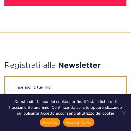
Registrati alla
Newsletter
Questo sito fa uso dei cookie per finalità statistiche e di
tracciamento anonimo. Continuando sul sito oppure cliccando
REGISTRATI
sul pulsante Accetto acconsenti all'utilizzo dei cookie
Accetto
Cookie Policy
Ho letto ed accetto le condizioni della
privacy