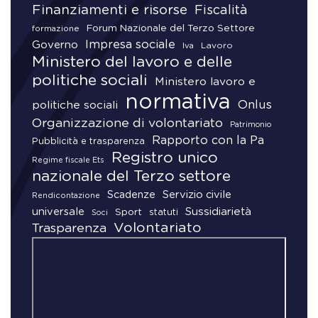
Finanziamenti e risorse
Fiscalità
Forum Nazionale del Terzo Settore
formazione
Impresa sociale
Governo
Lavoro
Iva
Ministero del lavoro e delle
politiche sociali
Ministero lavoro e
normativa
Onlus
politiche sociali
Organizzazione di volontariato
Patrimonio
Rapporto con la Pa
Pubblicità e trasparenza
Registro unico
Regime fiscale Ets
nazionale del Terzo settore
Scadenze
Servizio civile
Rendicontazione
universale
Sussidiarietà
Sport
statuti
Soci
Volontariato
Trasparenza