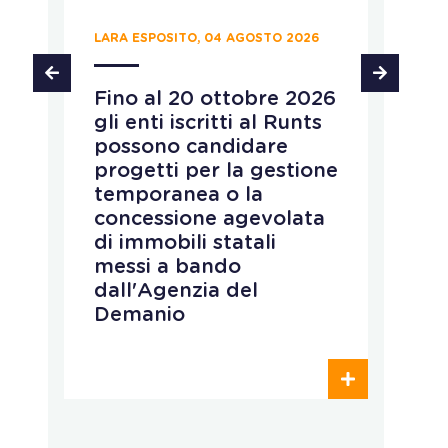
LARA ESPOSITO, 04 AGOSTO 2026
CH
Fino al 20 ottobre 2026
P
gli enti iscritti al Runts
a
possono candidare
r
progetti per la gestione
v
temporanea o la
p
concessione agevolata
p
di immobili statali
L
messi a bando
q
dall'Agenzia del
r
Demanio
c
p
o
d