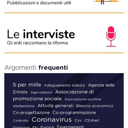
Argomenti
frequenti
5 per mille
Agenzia delle
Adeguamento statuto
Associazione di
Entrate
Agevolazioni
promozione sociale
Associazione sportiva
Attività generali
Bilancio economico
dilettantistica
Co-progettazione
Co-programmazione
Coronavirus
CSVnet
Csv
Controllo
Finanziamenti
Donazioni
Europa
Ets