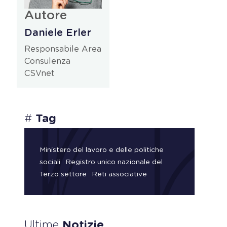
Autore
Daniele Erler
Responsabile Area
Consulenza
CSVnet
#
Tag
Ministero del lavoro e delle politiche
sociali
Registro unico nazionale del
Terzo settore
Reti associative
Ultime
Notizie