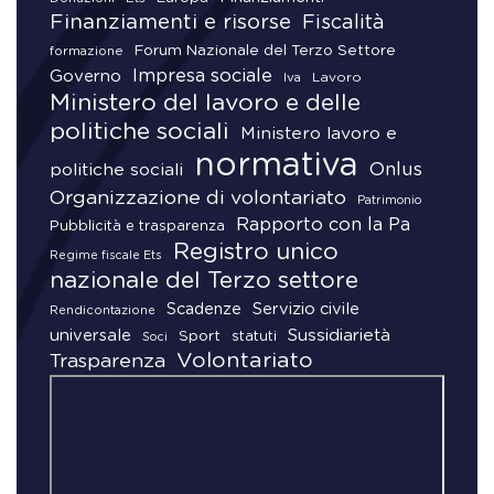
Finanziamenti e risorse
Fiscalità
Forum Nazionale del Terzo Settore
formazione
Impresa sociale
Governo
Lavoro
Iva
Ministero del lavoro e delle
politiche sociali
Ministero lavoro e
normativa
Onlus
politiche sociali
Organizzazione di volontariato
Patrimonio
Rapporto con la Pa
Pubblicità e trasparenza
Registro unico
Regime fiscale Ets
nazionale del Terzo settore
Scadenze
Servizio civile
Rendicontazione
universale
Sussidiarietà
Sport
statuti
Soci
Volontariato
Trasparenza