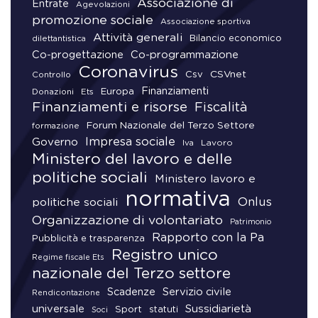
Associazione di
Entrate
Agevolazioni
promozione sociale
Associazione sportiva
Attività generali
Bilancio economico
dilettantistica
Co-progettazione
Co-programmazione
Coronavirus
CSVnet
Csv
Controllo
Finanziamenti
Donazioni
Europa
Ets
Finanziamenti e risorse
Fiscalità
Forum Nazionale del Terzo Settore
formazione
Impresa sociale
Governo
Lavoro
Iva
Ministero del lavoro e delle
politiche sociali
Ministero lavoro e
normativa
Onlus
politiche sociali
Organizzazione di volontariato
Patrimonio
Rapporto con la Pa
Pubblicità e trasparenza
Registro unico
Regime fiscale Ets
nazionale del Terzo settore
Scadenze
Servizio civile
Rendicontazione
universale
Sussidiarietà
Sport
statuti
Soci