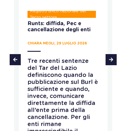
Registro unico nazionale del
P
Terzo settore
Runts: diffida, Pec e
C
cancellazione degli enti
c
p
d
CHIARA MEOLI, 29 LUGLIO 2026
MA
Tre recenti sentenze
del Tar del Lazio
L
definiscono quando la
M
pubblicazione sul Burl è
c
sufficiente e quando,
r
invece, comunicare
d
direttamente la diffida
n
all’ente prima della
d
cancellazione. Per gli
s
enti rimane
p