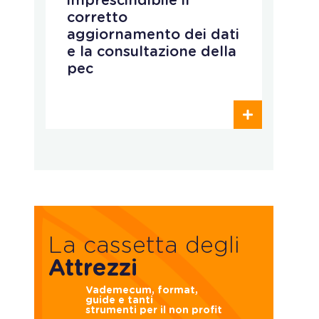
imprescindibile il
r
corretto
p
aggiornamento dei dati
e
e la consultazione della
e
pec
o
c
La cassetta degli
Attrezzi
Vademecum, format,
guide e tanti
strumenti per il non profit