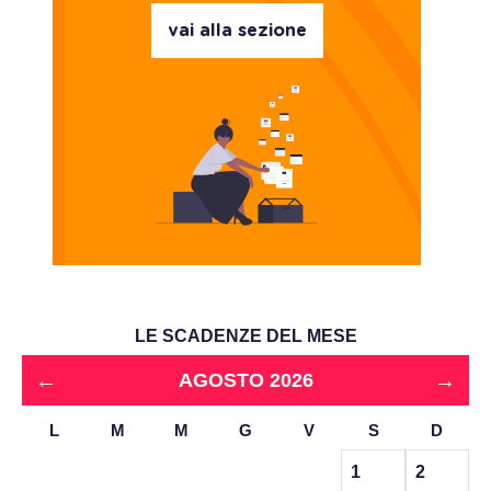
vai alla sezione
LE SCADENZE DEL MESE
←
→
AGOSTO 2026
L
M
M
G
V
S
D
1
2