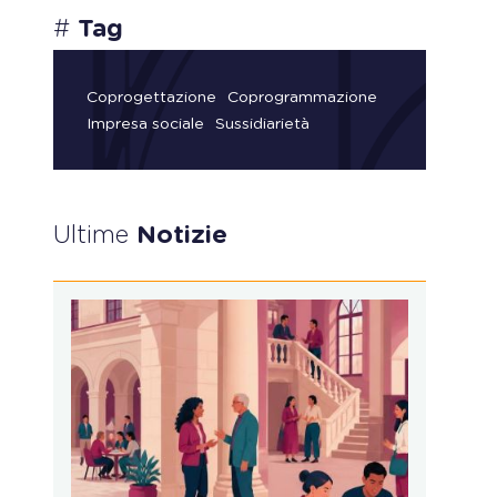
#
Tag
Coprogettazione
Coprogrammazione
Impresa sociale
Sussidiarietà
Ultime
Notizie