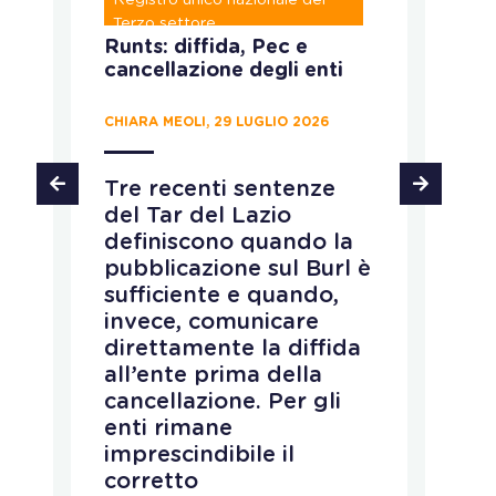
P
Terzo settore
Runts: diffida, Pec e
C
cancellazione degli enti
c
p
d
CHIARA MEOLI, 29 LUGLIO 2026
MA
Tre recenti sentenze
del Tar del Lazio
L
definiscono quando la
M
pubblicazione sul Burl è
c
sufficiente e quando,
r
invece, comunicare
d
direttamente la diffida
n
all’ente prima della
d
cancellazione. Per gli
s
enti rimane
p
imprescindibile il
r
corretto