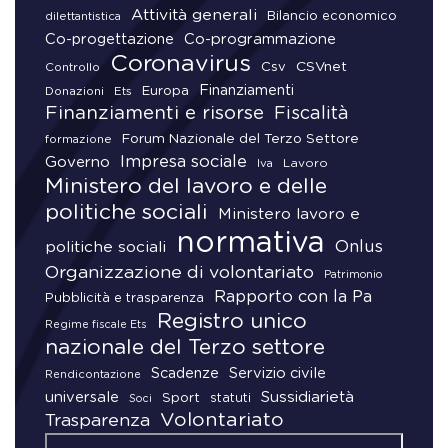
Attività generali
Bilancio economico
dilettantistica
Co-progettazione
Co-programmazione
Coronavirus
CSVnet
Csv
Controllo
Finanziamenti
Donazioni
Europa
Ets
Finanziamenti e risorse
Fiscalità
Forum Nazionale del Terzo Settore
formazione
Impresa sociale
Governo
Lavoro
Iva
Ministero del lavoro e delle
politiche sociali
Ministero lavoro e
normativa
Onlus
politiche sociali
Organizzazione di volontariato
Patrimonio
Rapporto con la Pa
Pubblicità e trasparenza
Registro unico
Regime fiscale Ets
nazionale del Terzo settore
Scadenze
Servizio civile
Rendicontazione
universale
Sussidiarietà
Sport
statuti
Soci
Volontariato
Trasparenza