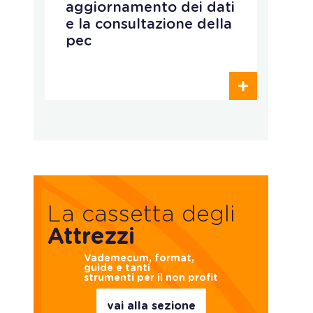
p
aggiornamento dei dati
e
e la consultazione della
e
pec
o
c
La cassetta degli
Attrezzi
Vademecum, format,
guide e tanti
strumenti per il non profit
vai alla sezione