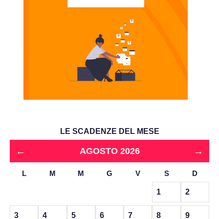
LE SCADENZE DEL MESE
←
→
AGOSTO 2026
L
M
M
G
V
S
D
1
2
3
4
5
6
7
8
9