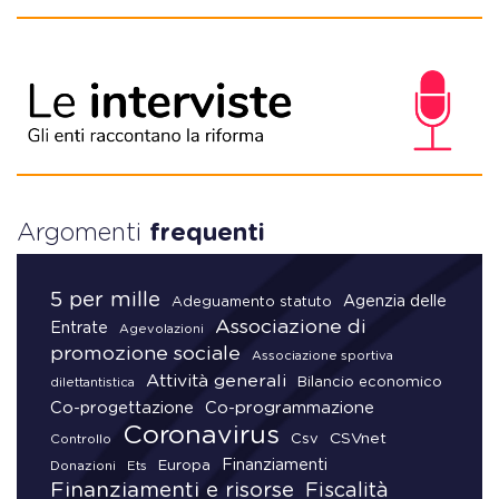
Argomenti
frequenti
5 per mille
Agenzia delle
Adeguamento statuto
Associazione di
Entrate
Agevolazioni
promozione sociale
Associazione sportiva
Attività generali
Bilancio economico
dilettantistica
Co-progettazione
Co-programmazione
Coronavirus
CSVnet
Csv
Controllo
Finanziamenti
Donazioni
Europa
Ets
Finanziamenti e risorse
Fiscalità