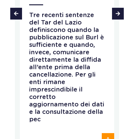
MA
Tre recenti sentenze
del Tar del Lazio
L
definiscono quando la
M
pubblicazione sul Burl è
c
sufficiente e quando,
r
invece, comunicare
d
direttamente la diffida
n
all’ente prima della
d
cancellazione. Per gli
s
enti rimane
p
imprescindibile il
r
corretto
p
aggiornamento dei dati
e
e la consultazione della
e
pec
o
c