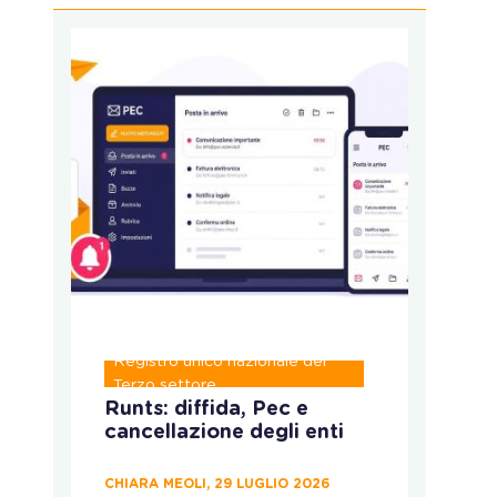
Registro unico nazionale del
P
Terzo settore
Runts: diffida, Pec e
C
cancellazione degli enti
c
p
d
CHIARA MEOLI, 29 LUGLIO 2026