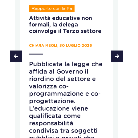
R
Rapporto con la Pa
T
Attività educative non
Ru
formali, la delega
ca
coinvolge il Terzo settore
CH
CHIARA MEOLI, 30 LUGLIO 2026
T
Pubblicata la legge che
d
affida al Governo il
d
riordino del settore e
p
e
valorizza co-
s
programmazione e co-
i
progettazione.
d
L’educazione viene
a
qualificata come
c
responsabilità
e
condivisa tra soggetti
i