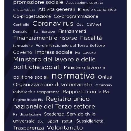
promozione sociale
Associazione sportiva
Attività generali
Bilancio economico
dilettantistica
Co-progettazione
Co-programmazione
Coronavirus
CSVnet
Csv
Controllo
Finanziamenti
Donazioni
Europa
Ets
Finanziamenti e risorse
Fiscalità
Forum Nazionale del Terzo Settore
formazione
Impresa sociale
Governo
Lavoro
Iva
Ministero del lavoro e delle
politiche sociali
Ministero lavoro e
normativa
Onlus
politiche sociali
Organizzazione di volontariato
Patrimonio
Rapporto con la Pa
Pubblicità e trasparenza
Registro unico
Regime fiscale Ets
nazionale del Terzo settore
Scadenze
Servizio civile
Rendicontazione
universale
Sussidiarietà
Sport
statuti
Soci
Volontariato
Trasparenza