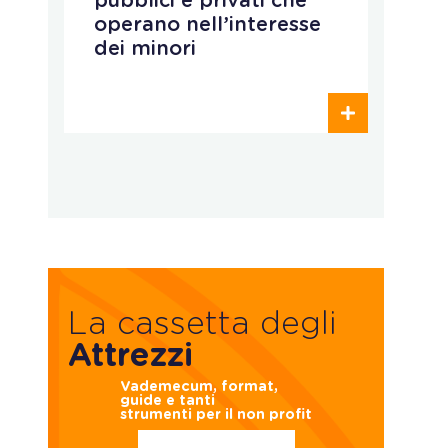
pubblici e privati che
c
operano nell’interesse
a
dei minori
e
p
La cassetta degli
Attrezzi
Vademecum, format,
guide e tanti
strumenti per il non profit