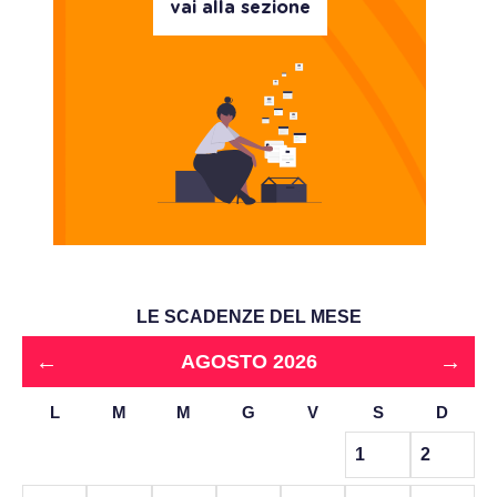
vai alla sezione
LE SCADENZE DEL MESE
←
→
AGOSTO 2026
L
M
M
G
V
S
D
1
2