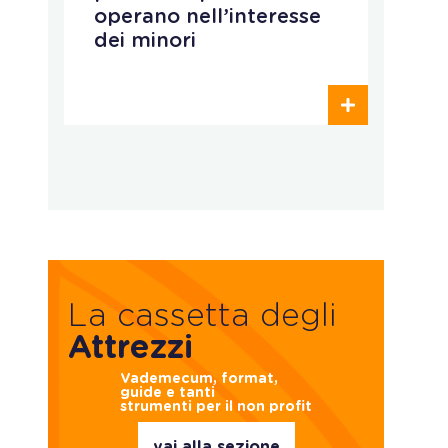
operano nell’interesse
a
dei minori
e
p
La cassetta degli
Attrezzi
Vademecum, format,
guide e tanti
strumenti per il non profit
vai alla sezione