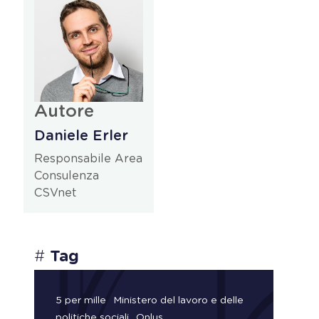
Autore
Daniele Erler
Responsabile Area
Consulenza
CSVnet
#
Tag
5 per mille
Ministero del lavoro e delle
politiche sociali
Onlus