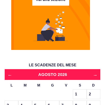
LE SCADENZE DEL MESE
←
→
AGOSTO 2026
L
M
M
G
V
S
D
1
2