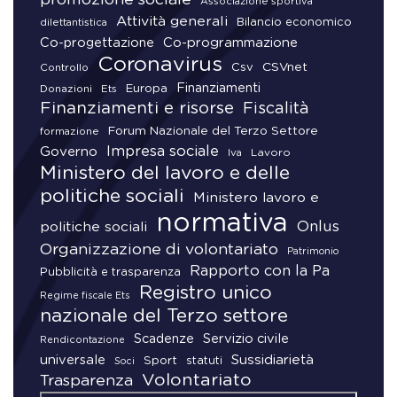
promozione sociale
Associazione sportiva
Attività generali
Bilancio economico
dilettantistica
Co-progettazione
Co-programmazione
Coronavirus
CSVnet
Csv
Controllo
Finanziamenti
Donazioni
Europa
Ets
Finanziamenti e risorse
Fiscalità
Forum Nazionale del Terzo Settore
formazione
Impresa sociale
Governo
Lavoro
Iva
Ministero del lavoro e delle
politiche sociali
Ministero lavoro e
normativa
Onlus
politiche sociali
Organizzazione di volontariato
Patrimonio
Rapporto con la Pa
Pubblicità e trasparenza
Registro unico
Regime fiscale Ets
nazionale del Terzo settore
Scadenze
Servizio civile
Rendicontazione
universale
Sussidiarietà
Sport
statuti
Soci
Volontariato
Trasparenza