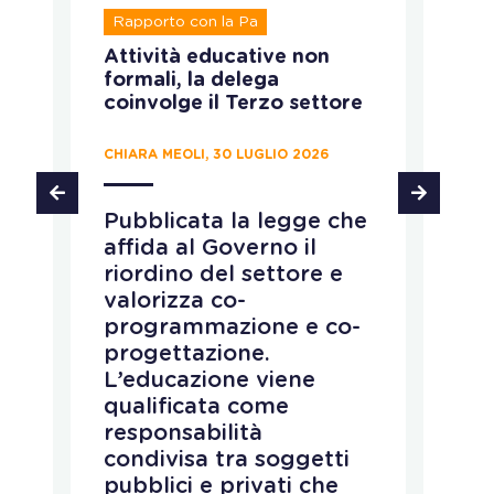
R
Rapporto con la Pa
T
Attività educative non
Ru
formali, la delega
ca
coinvolge il Terzo settore
CH
CHIARA MEOLI, 30 LUGLIO 2026
T
Pubblicata la legge che
d
affida al Governo il
d
riordino del settore e
p
e
valorizza co-
s
programmazione e co-
i
progettazione.
d
L’educazione viene
a
qualificata come
c
responsabilità
e
condivisa tra soggetti
i
pubblici e privati che
c