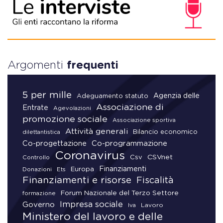
Argomenti
frequenti
5 per mille
Agenzia delle
Adeguamento statuto
Associazione di
Entrate
Agevolazioni
promozione sociale
Associazione sportiva
Attività generali
Bilancio economico
dilettantistica
Co-progettazione
Co-programmazione
Coronavirus
CSVnet
Csv
Controllo
Finanziamenti
Donazioni
Europa
Ets
Finanziamenti e risorse
Fiscalità
Forum Nazionale del Terzo Settore
formazione
Impresa sociale
Governo
Lavoro
Iva
Ministero del lavoro e delle