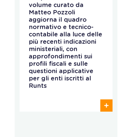
volume curato da
gl
Matteo Pozzoli
p
o
aggiorna il quadro
p
normativo e tecnico-
t
contabile alla luce delle
c
più recenti indicazioni
d
ministeriali, con
m
approfondimenti sui
d
profili fiscali e sulle
D
questioni applicative
per gli enti iscritti al
Runts