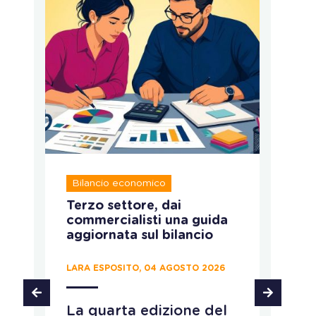
Bilancio economico
A
:
Terzo settore, dai
Im
commercialisti una guida
s
aggiornata sul bilancio
r
LARA ESPOSITO, 04 AGOSTO 2026
LA
La quarta edizione del
F