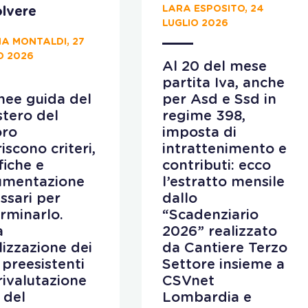
LARA ESPOSITO, 24
lvere
LUGLIO 2026
A MONTALDI, 27
O 2026
Al 20 del mese
partita Iva, anche
inee guida del
per Asd e Ssd in
stero del
regime 398,
oro
imposta di
iscono criteri,
intrattenimento e
fiche e
contributi: ecco
umentazione
l’estratto mensile
ssari per
dallo
rminarlo.
“Scadenziario
a
2026” realizzato
ilizzazione dei
da Cantiere Terzo
 preesistenti
Settore insieme a
 rivalutazione
CSVnet
 del
Lombardia e