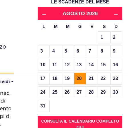
LE SCADENZE DEL MESE
←
→
AGOSTO 2026
L
M
M
G
V
S
D
,
1
2
rzo
3
4
5
6
7
8
9
10
11
12
13
14
15
16
17
18
19
20
21
22
23
ividi
24
25
26
27
28
29
30
Anac,
 di
31
mento
pi di
CONSULTA IL CALENDARIO COMPLETO
.
QUI