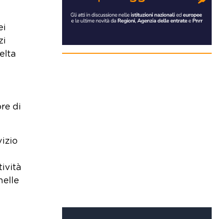
ei
zi
elta
re di
vizio
tività
nelle