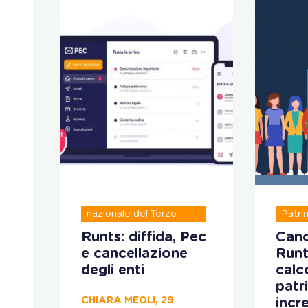
Registro unico
nazionale del Terzo
Patri
settore
ve
Runts: diffida, Pec
Canc
e cancellazione
Runt
 il
degli enti
calco
patr
CHIARA MEOLI, 29
incr