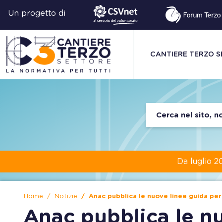
Un progetto di
CANTIERE TERZO 
Da luglio 2
Home
Notizie
Anac pubblica le nuove linee guida per 
Anac pubblica le n