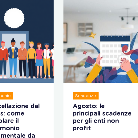
monio
Scadenze
ellazione dal
Agosto: le
s: come
principali scadenze
lare il
per gli enti non
imonio
profit
ementale da