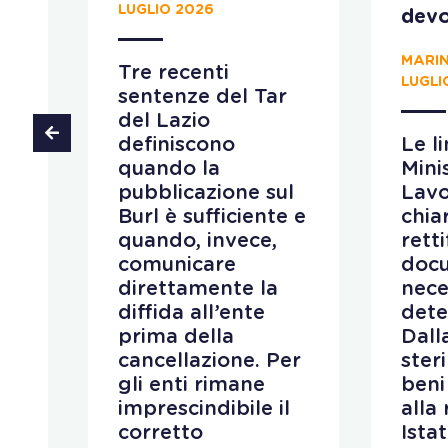
LUGLIO 2026
devo
MARIN
Tre recenti
LUGLI
sentenze del Tar
 al
del Lazio
ino
definiscono
Le l
quando la
Mini
pubblicazione sul
Lav
e
Burl è sufficiente e
chiar
quando, invece,
retti
comunicare
doc
direttamente la
nece
a
diffida all’ente
dete
prima della
Dall
cancellazione. Per
ster
gli enti rimane
beni
i e
imprescindibile il
alla
corretto
Istat