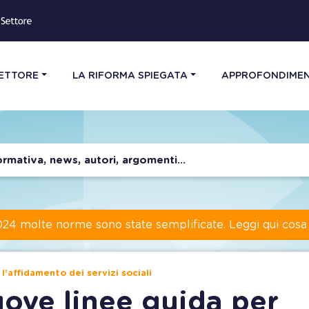
SETTORE
LA RIFORMA SPIEGATA
APPROFONDIMEN
024 molte norme sono state semplificate. Leggi qui cos
l’affidamento dei servizi sociali
uove linee guida per