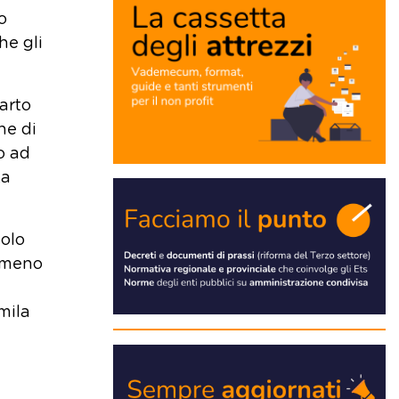
o
he gli
uarto
ne di
o ad
za
solo
o meno
mila