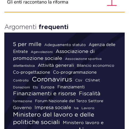
Argomenti
frequenti
5 per mille
Agenzia delle
Adeguamento statuto
Associazione di
Entrate
Agevolazioni
promozione sociale
Associazione sportiva
Attività generali
Bilancio economico
dilettantistica
Co-progettazione
Co-programmazione
Coronavirus
CSVnet
Csv
Controllo
Finanziamenti
Donazioni
Europa
Ets
Finanziamenti e risorse
Fiscalità
Forum Nazionale del Terzo Settore
formazione
Impresa sociale
Governo
Lavoro
Iva
Ministero del lavoro e delle
politiche sociali
Ministero lavoro e