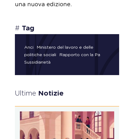
una nuova edizione.
#
Tag
Anci
Ministero del lavoro e delle
politiche sociali
Rapporto con la Pa
Sussidiarietà
Ultime
Notizie