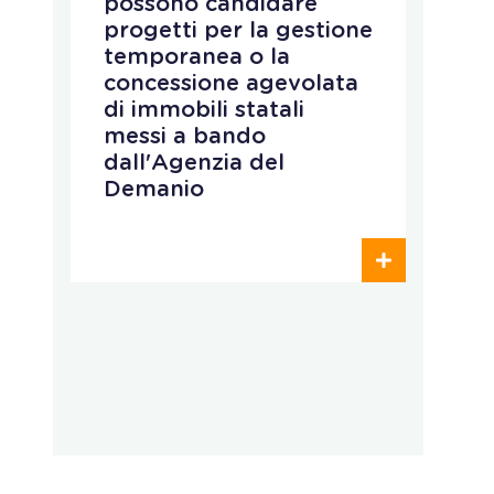
possono candidare
r
progetti per la gestione
v
temporanea o la
p
concessione agevolata
p
di immobili statali
L
messi a bando
q
dall'Agenzia del
r
Demanio
c
p
o
d