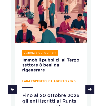
Agenzia del demani
R
Immobili pubblici, al Terzo
A
settore 8 beni da
fo
rigenerare
c
LARA ESPOSITO, 04 AGOSTO 2026
CH
Fino al 20 ottobre 2026
P
gli enti iscritti al Runts
a