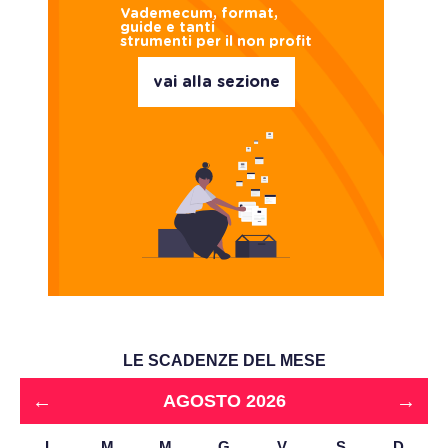
Vademecum, format,
guide e tanti
strumenti per il non profit
vai alla sezione
LE SCADENZE DEL MESE
←
→
AGOSTO 2026
L
M
M
G
V
S
D