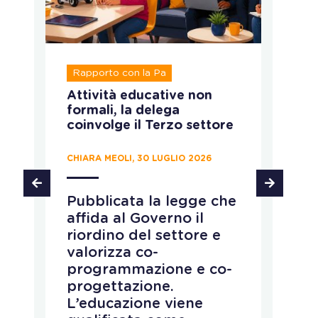
Registro unico nazionale del
Terzo settore
Runts: diffida, Pec e
cancellazione degli enti
e
CHIARA MEOLI, 29 LUGLIO 2026
Tre recenti sentenze
he
del Tar del Lazio
definiscono quando la
pubblicazione sul Burl è
sufficiente e quando,
-
invece, comunicare
direttamente la diffida
all’ente prima della