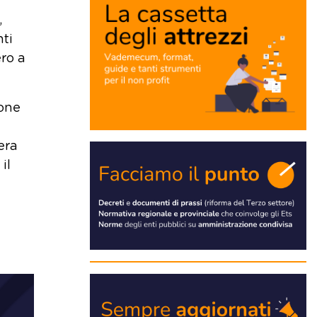
,
nti
ero a
ione
era
il