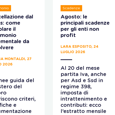
monio
Scadenze
ellazione dal
Agosto: le
s: come
principali scadenze
lare il
per gli enti non
imonio
profit
ementale da
LARA ESPOSITO, 24
lvere
LUGLIO 2026
A MONTALDI, 27
O 2026
Al 20 del mese
partita Iva, anche
inee guida del
per Asd e Ssd in
stero del
regime 398,
oro
imposta di
iscono criteri,
intrattenimento e
fiche e
contributi: ecco
umentazione
l’estratto mensile