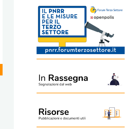
loro gestione e
statale d
utilizzo per finalità
al sosteg
di interesse
piccoli p
generale
delle lor
per l'Avvi
2026