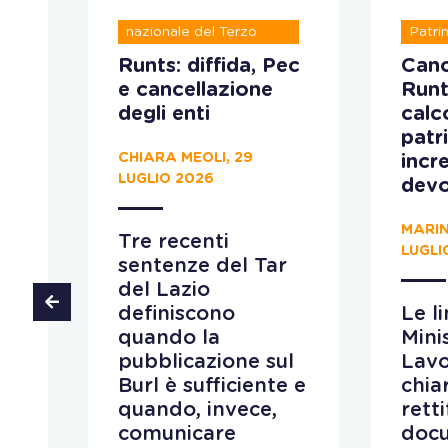
Registro unico
nazionale del Terzo
Patri
settore
ve
Runts: diffida, Pec
Canc
e cancellazione
Runt
 il
degli enti
calco
patr
CHIARA MEOLI, 29
incr
LUGLIO 2026
devo
MARIN
Tre recenti
LUGLI
sentenze del Tar
 al
del Lazio
ino
definiscono
Le l
quando la
Mini
pubblicazione sul
Lav
e
Burl è sufficiente e
chiar
quando, invece,
retti
comunicare
doc