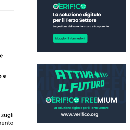
e
o e
 sugli
umento