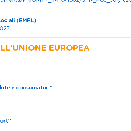
documents/PRIORITY_INFO/1062/SYN_POJ_July%2
sociali (EMPL)
2023
.
ELL’UNIONE EUROPEA
alute e consumatori”
port”