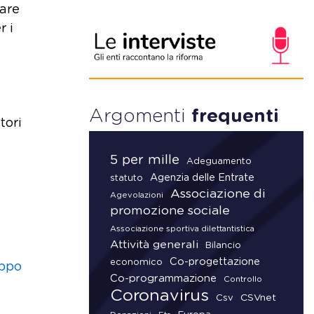
gare
r i
Argomenti
frequenti
tori
5 per mille
Adeguamento
Agenzia delle Entrate
statuto
Associazione di
Agevolazioni
promozione sociale
Associazione sportiva dilettantistica
Attività generali
Bilancio
Co-progettazione
economico
uppo
Co-programmazione
Controllo
Coronavirus
CSVnet
Csv