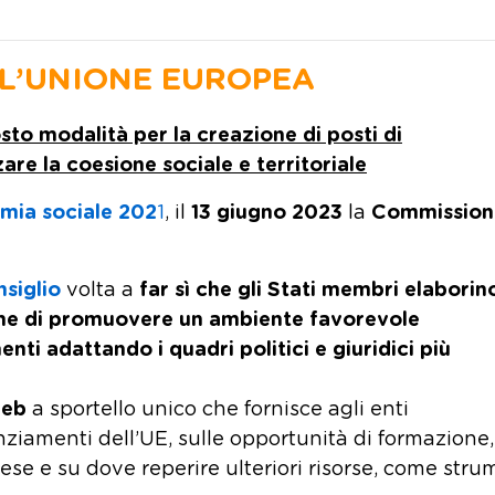
LL’UNIONE EUROPEA
osto modalità per
la creazione di posti di
zare la coesione sociale e territoriale
omia sociale 202
1
, il
13 giugno 2023
la
Commission
siglio
volta a
far sì che gli Stati membri elaborin
ne di
promuovere un ambiente favorevole
nenti adattando i quadri politici e giuridici più
web
a sportello unico che fornisce agli enti
nziamenti dell’UE, sulle opportunità di formazione,
aese e su dove reperire ulteriori risorse, come str