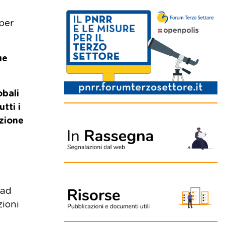
per
ue
obali
tti i
azione
(ad
zioni