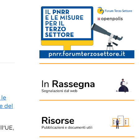
 le
e del
ll'UE,