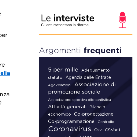
e
per
Argomenti
frequenti
re
5 per mille
Adeguamento
ella
Agenzia delle Entrate
statuto
Associazione di
Agevolazioni
promozione sociale
enza
Associazione sportiva dilettantistica
0
Attività generali
Bilancio
Co-progettazione
economico
Co-programmazione
Controllo
Coronavirus
CSVnet
Csv