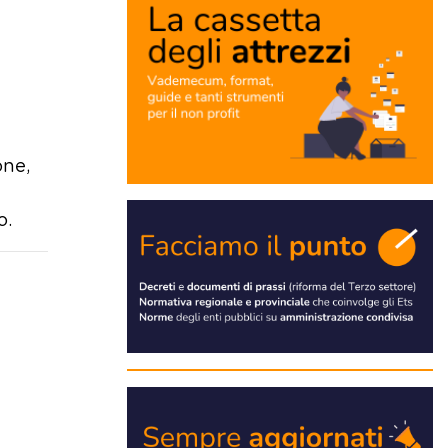
one,
o.