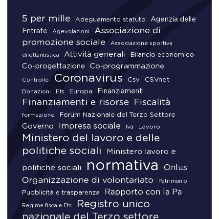
5 per mille
Agenzia delle
Adeguamento statuto
Associazione di
Entrate
Agevolazioni
promozione sociale
Associazione sportiva
Attività generali
Bilancio economico
dilettantistica
Co-progettazione
Co-programmazione
Coronavirus
CSVnet
Csv
Controllo
Finanziamenti
Donazioni
Europa
Ets
Finanziamenti e risorse
Fiscalità
Forum Nazionale del Terzo Settore
formazione
Impresa sociale
Governo
Lavoro
Iva
Ministero del lavoro e delle
politiche sociali
Ministero lavoro e
normativa
Onlus
politiche sociali
Organizzazione di volontariato
Patrimonio
Rapporto con la Pa
Pubblicità e trasparenza
Registro unico
Regime fiscale Ets
nazionale del Terzo settore