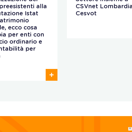
preesistenti alla
CSVnet Lombardia
utazione Istat
Cesvot
patrimonio
ale, ecco cosa
ia per enti con
cio ordinario e
ntabilità per
a