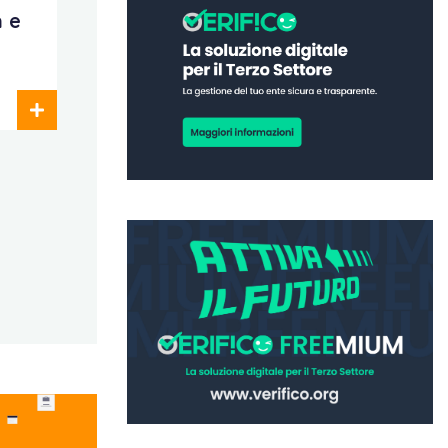
 e
f
1