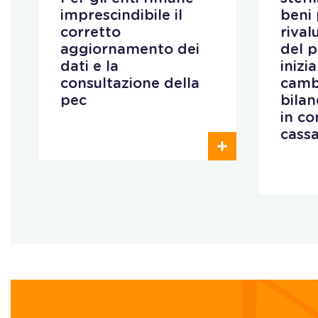
imprescindibile il
beni 
corretto
rival
aggiornamento dei
del 
dati e la
inizi
consultazione della
camb
pec
bilan
in co
cass