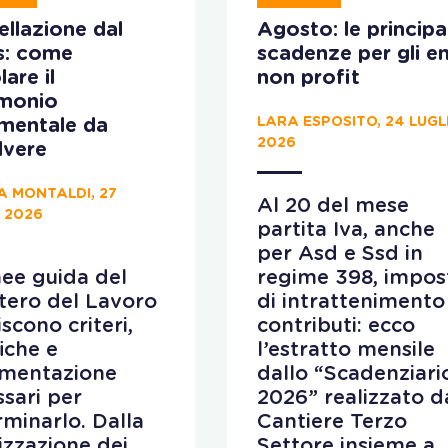
llazione dal
Agosto: le principal
s: come
scadenze per gli en
lare il
non profit
imonio
LARA ESPOSITO, 24 LUGL
ementale da
2026
lvere
A MONTALDI, 27
Al 20 del mese
 2026
partita Iva, anche
per Asd e Ssd in
nee guida del
regime 398, impos
tero del Lavoro
di intrattenimento
iscono criteri,
contributi: ecco
fiche e
l’estratto mensile
mentazione
dallo “Scadenziari
sari per
2026” realizzato d
minarlo. Dalla
Cantiere Terzo
lizzazione dei
Settore insieme a