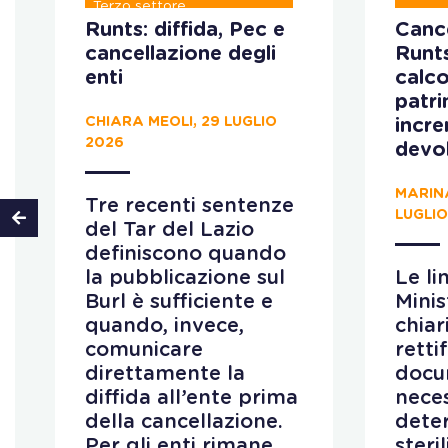
Terzo settore
Runts: diffida, Pec e
Cance
cancellazione degli
Runt
enti
calco
patr
CHIARA MEOLI, 29 LUGLIO
incr
2026
devo
MARIN
Tre recenti sentenze
LUGLIO
del Tar del Lazio
definiscono quando
la pubblicazione sul
Le li
Burl è sufficiente e
Minis
quando, invece,
chiar
comunicare
retti
direttamente la
docu
diffida all’ente prima
neces
della cancellazione.
deter
Per gli enti rimane
steri