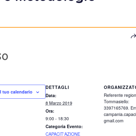
30
DETTAGLI
ORGANIZZAT
l tuo calendario
Referente region
Data:
Tommasiello:
8 Marzo 2019
3397165769. Ema
Ora:
campania.capac
9:00 - 18:30
gmail.com
Categoria Evento:
CAPACIT'AZIONE