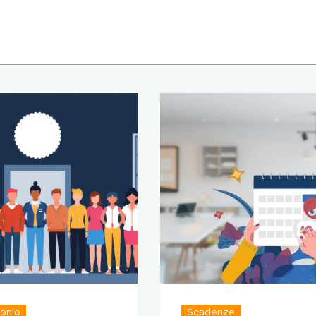
onio
Scadenze