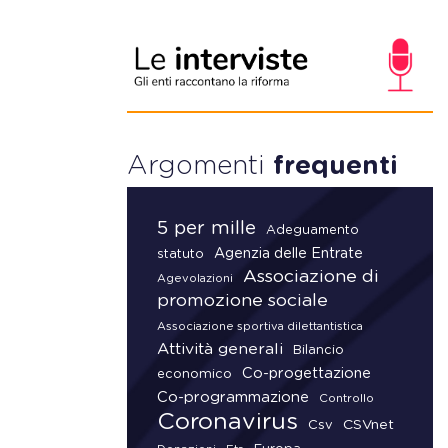
Argomenti
frequenti
5 per mille
Adeguamento
Agenzia delle Entrate
statuto
Associazione di
Agevolazioni
promozione sociale
Associazione sportiva dilettantistica
Attività generali
Bilancio
Co-progettazione
economico
Co-programmazione
Controllo
Coronavirus
CSVnet
Csv