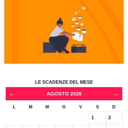
LE SCADENZE DEL MESE
←
→
AGOSTO 2026
L
M
M
G
V
S
D
1
2