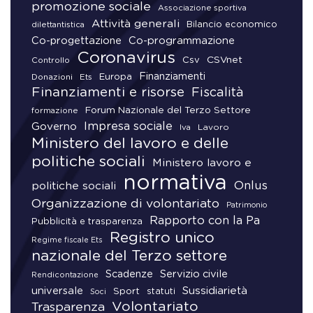
promozione sociale
Associazione sportiva
Attività generali
Bilancio economico
dilettantistica
Co-progettazione
Co-programmazione
Coronavirus
CSVnet
Csv
Controllo
Finanziamenti
Donazioni
Europa
Ets
Finanziamenti e risorse
Fiscalità
Forum Nazionale del Terzo Settore
formazione
Impresa sociale
Governo
Lavoro
Iva
Ministero del lavoro e delle
politiche sociali
Ministero lavoro e
normativa
Onlus
politiche sociali
Organizzazione di volontariato
Patrimonio
Rapporto con la Pa
Pubblicità e trasparenza
Registro unico
Regime fiscale Ets
nazionale del Terzo settore
Scadenze
Servizio civile
Rendicontazione
universale
Sussidiarietà
Sport
statuti
Soci
Volontariato
Trasparenza