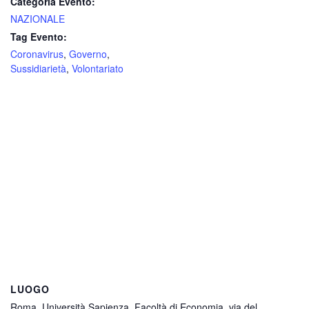
Categoria Evento:
NAZIONALE
Tag Evento:
Coronavirus
,
Governo
,
Sussidiarietà
,
Volontariato
LUOGO
Roma, Università Sapienza, Facoltà di Economia, via del