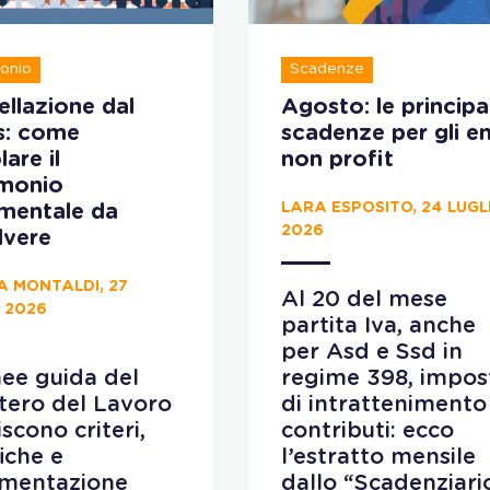
onio
Scadenze
llazione dal
Agosto: le principal
s: come
scadenze per gli en
lare il
non profit
imonio
LARA ESPOSITO, 24 LUGL
ementale da
2026
lvere
A MONTALDI, 27
Al 20 del mese
 2026
partita Iva, anche
per Asd e Ssd in
nee guida del
regime 398, impos
tero del Lavoro
di intrattenimento
iscono criteri,
contributi: ecco
fiche e
l’estratto mensile
mentazione
dallo “Scadenziari