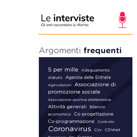
Argomenti
frequenti
5 per mille
Adeguamento
Agenzia delle Entrate
statuto
Associazione di
Agevolazioni
promozione sociale
Associazione sportiva dilettantistica
Attività generali
Bilancio
Co-progettazione
economico
Co-programmazione
Controllo
Coronavirus
CSVnet
Csv