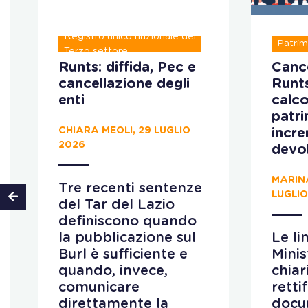
Registro unico nazionale del
Patrim
Terzo settore
Runts: diffida, Pec e
Cance
cancellazione degli
Runt
enti
calco
patr
CHIARA MEOLI, 29 LUGLIO
incr
2026
devo
MARIN
Tre recenti sentenze
LUGLIO
del Tar del Lazio
definiscono quando
la pubblicazione sul
Le li
Burl è sufficiente e
Minis
quando, invece,
chiar
comunicare
retti
direttamente la
docu