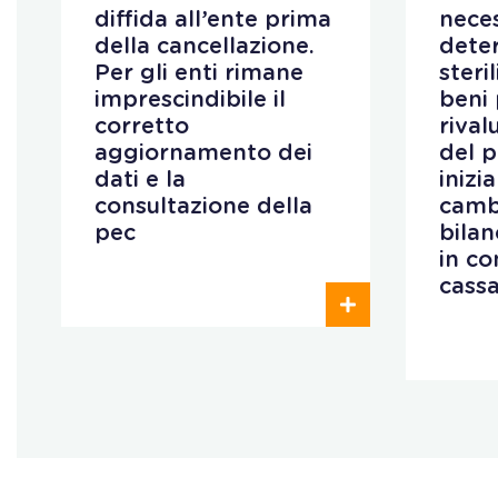
diffida all’ente prima
neces
della cancellazione.
deter
Per gli enti rimane
steri
imprescindibile il
beni 
corretto
rival
aggiornamento dei
del 
dati e la
inizi
consultazione della
camb
pec
bilan
in co
cass