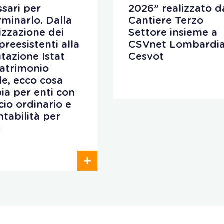
sari per
2026” realizzato d
minarlo. Dalla
Cantiere Terzo
lizzazione dei
Settore insieme a
preesistenti alla
CSVnet Lombardia
utazione Istat
Cesvot
patrimonio
ale, ecco cosa
ia per enti con
cio ordinario e
ntabilità per
a