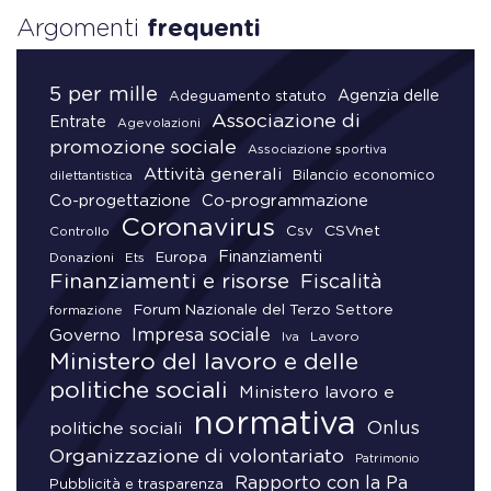
Argomenti
frequenti
5 per mille
Agenzia delle
Adeguamento statuto
Associazione di
Entrate
Agevolazioni
promozione sociale
Associazione sportiva
Attività generali
Bilancio economico
dilettantistica
Co-progettazione
Co-programmazione
Coronavirus
CSVnet
Csv
Controllo
Finanziamenti
Donazioni
Europa
Ets
Finanziamenti e risorse
Fiscalità
Forum Nazionale del Terzo Settore
formazione
Impresa sociale
Governo
Lavoro
Iva
Ministero del lavoro e delle
politiche sociali
Ministero lavoro e
normativa
Onlus
politiche sociali
Organizzazione di volontariato
Patrimonio
Rapporto con la Pa
Pubblicità e trasparenza