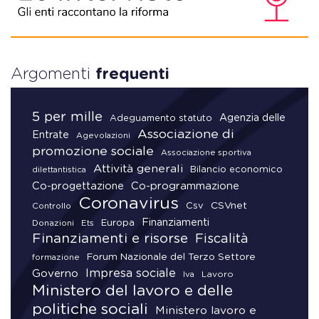
Argomenti
frequenti
5 per mille
Agenzia delle
Adeguamento statuto
Associazione di
Entrate
Agevolazioni
promozione sociale
Associazione sportiva
Attività generali
Bilancio economico
dilettantistica
Co-progettazione
Co-programmazione
Coronavirus
CSVnet
Csv
Controllo
Finanziamenti
Donazioni
Europa
Ets
Finanziamenti e risorse
Fiscalità
Forum Nazionale del Terzo Settore
formazione
Impresa sociale
Governo
Lavoro
Iva
Ministero del lavoro e delle
politiche sociali
Ministero lavoro e