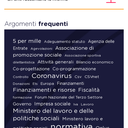
Argomenti
frequenti
5 per mille
Agenzia delle
Adeguamento statuto
Associazione di
Entrate
Agevolazioni
promozione sociale
Associazione sportiva
Attività generali
Bilancio economico
dilettantistica
Co-progettazione
Co-programmazione
Coronavirus
CSVnet
Csv
Controllo
Finanziamenti
Donazioni
Europa
Ets
Finanziamenti e risorse
Fiscalità
Forum Nazionale del Terzo Settore
formazione
Impresa sociale
Governo
Lavoro
Iva
Ministero del lavoro e delle
politiche sociali
Ministero lavoro e
normativa