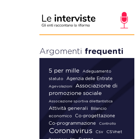
Argomenti
frequenti
5 per mille
Adeguamento
Agenzia delle Entrate
statuto
Associazione di
Agevolazioni
promozione sociale
Associazione sportiva dilettantistica
Attività generali
Bilancio
Co-progettazione
economico
Co-programmazione
Controllo
Coronavirus
CSVnet
Csv