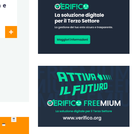
 e
f
1