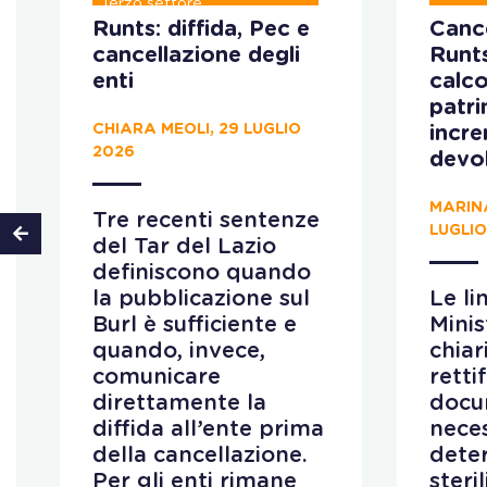
Terzo settore
Runts: diffida, Pec e
Cance
cancellazione degli
Runt
enti
calco
patr
CHIARA MEOLI, 29 LUGLIO
incr
2026
devo
MARIN
Tre recenti sentenze
LUGLIO
del Tar del Lazio
definiscono quando
la pubblicazione sul
Le li
Burl è sufficiente e
Minis
quando, invece,
chiar
comunicare
retti
direttamente la
docu
diffida all’ente prima
neces
della cancellazione.
deter
Per gli enti rimane
steri