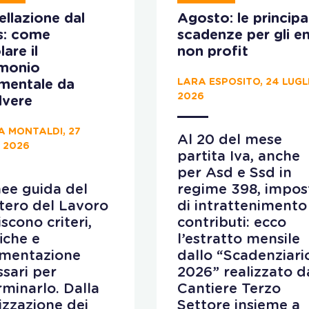
llazione dal
Agosto: le principal
s: come
scadenze per gli en
lare il
non profit
imonio
LARA ESPOSITO, 24 LUGL
ementale da
2026
lvere
A MONTALDI, 27
Al 20 del mese
 2026
partita Iva, anche
per Asd e Ssd in
nee guida del
regime 398, impos
tero del Lavoro
di intrattenimento
iscono criteri,
contributi: ecco
fiche e
l’estratto mensile
mentazione
dallo “Scadenziari
sari per
2026” realizzato d
minarlo. Dalla
Cantiere Terzo
lizzazione dei
Settore insieme a