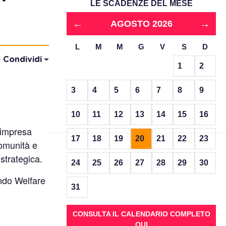
LE SCADENZE DEL MESE
←
→
AGOSTO 2026
L
M
M
G
V
S
D
Condividi
1
2
3
4
5
6
7
8
9
10
11
12
13
14
15
16
d’impresa
17
18
19
20
21
22
23
comunità e
 strategica.
24
25
26
27
28
29
30
ndo Welfare
31
CONSULTA IL CALENDARIO COMPLETO
QUI