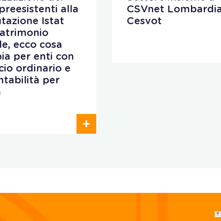
preesistenti alla
CSVnet Lombardia
utazione Istat
Cesvot
patrimonio
ale, ecco cosa
ia per enti con
cio ordinario e
ntabilità per
a