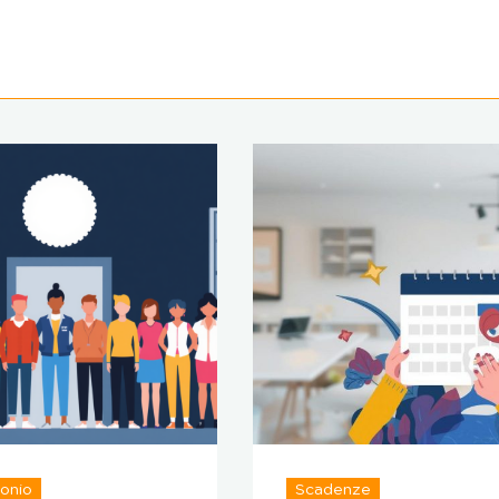
onio
Scadenze