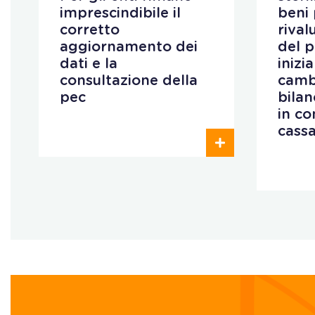
imprescindibile il
beni 
corretto
rival
aggiornamento dei
del 
dati e la
inizi
consultazione della
camb
pec
bilan
in co
cass