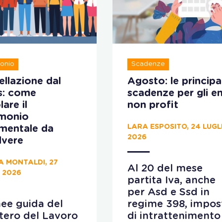
onio
Scadenze
llazione dal
Agosto: le principal
s: come
scadenze per gli en
lare il
non profit
imonio
LARA ESPOSITO, 24 LUGL
ementale da
2026
lvere
A MONTALDI, 27
Al 20 del mese
 2026
partita Iva, anche
per Asd e Ssd in
nee guida del
regime 398, impos
tero del Lavoro
di intrattenimento