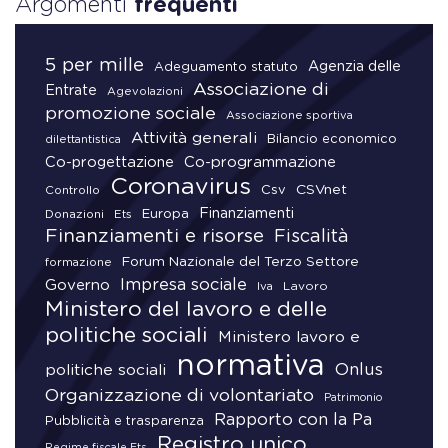
Argomenti
frequenti
5 per mille
Agenzia delle
Adeguamento statuto
Associazione di
Entrate
Agevolazioni
promozione sociale
Associazione sportiva
Attività generali
Bilancio economico
dilettantistica
Co-progettazione
Co-programmazione
Coronavirus
CSVnet
Csv
Controllo
Finanziamenti
Donazioni
Europa
Ets
Finanziamenti e risorse
Fiscalità
Forum Nazionale del Terzo Settore
formazione
Impresa sociale
Governo
Lavoro
Iva
Ministero del lavoro e delle
politiche sociali
Ministero lavoro e
normativa
Onlus
politiche sociali
Organizzazione di volontariato
Patrimonio
Rapporto con la Pa
Pubblicità e trasparenza
Registro unico
Regime fiscale Ets