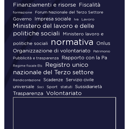
Finanziamenti e risorse
Fiscalità
Forum Nazionale del Terzo Settore
formazione
Impresa sociale
Governo
Lavoro
Iva
Ministero del lavoro e delle
politiche sociali
Ministero lavoro e
normativa
Onlus
politiche sociali
Organizzazione di volontariato
Patrimonio
Rapporto con la Pa
Pubblicità e trasparenza
Registro unico
Regime fiscale Ets
nazionale del Terzo settore
Scadenze
Servizio civile
Rendicontazione
universale
Sussidiarietà
Sport
statuti
Soci
Volontariato
Trasparenza