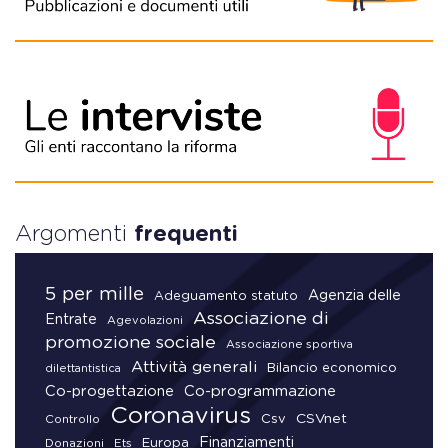
Argomenti
frequenti
5 per mille
Agenzia delle
Adeguamento statuto
Associazione di
Entrate
Agevolazioni
promozione sociale
Associazione sportiva
Attività generali
Bilancio economico
dilettantistica
Co-progettazione
Co-programmazione
Coronavirus
CSVnet
Csv
Controllo
Finanziamenti
Donazioni
Europa
Ets