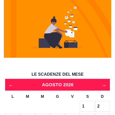
LE SCADENZE DEL MESE
←
→
AGOSTO 2026
L
M
M
G
V
S
D
1
2