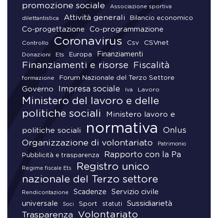
promozione sociale
Associazione sportiva
Attività generali
Bilancio economico
dilettantistica
Co-progettazione
Co-programmazione
Coronavirus
CSVnet
Csv
Controllo
Finanziamenti
Donazioni
Europa
Ets
Finanziamenti e risorse
Fiscalità
Forum Nazionale del Terzo Settore
formazione
Impresa sociale
Governo
Lavoro
Iva
Ministero del lavoro e delle
politiche sociali
Ministero lavoro e
normativa
Onlus
politiche sociali
Organizzazione di volontariato
Patrimonio
Rapporto con la Pa
Pubblicità e trasparenza
Registro unico
Regime fiscale Ets
nazionale del Terzo settore
Scadenze
Servizio civile
Rendicontazione
universale
Sussidiarietà
Sport
statuti
Soci
Volontariato
Trasparenza