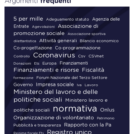
Argomenti
frequenti
5 per mille
Agenzia delle
Adeguamento statuto
Associazione di
Entrate
Agevolazioni
promozione sociale
Associazione sportiva
Attività generali
Bilancio economico
dilettantistica
Co-progettazione
Co-programmazione
Coronavirus
CSVnet
Csv
Controllo
Finanziamenti
Donazioni
Europa
Ets
Finanziamenti e risorse
Fiscalità
Forum Nazionale del Terzo Settore
formazione
Impresa sociale
Governo
Lavoro
Iva
Ministero del lavoro e delle
politiche sociali
Ministero lavoro e
normativa
Onlus
politiche sociali
Organizzazione di volontariato
Patrimonio
Rapporto con la Pa
Pubblicità e trasparenza
Registro unico
Regime fiscale Ets