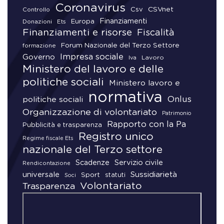
Coronavirus
CSVnet
Csv
Controllo
Finanziamenti
Donazioni
Europa
Ets
Finanziamenti e risorse
Fiscalità
Forum Nazionale del Terzo Settore
formazione
Impresa sociale
Governo
Lavoro
Iva
Ministero del lavoro e delle
politiche sociali
Ministero lavoro e
normativa
Onlus
politiche sociali
Organizzazione di volontariato
Patrimonio
Rapporto con la Pa
Pubblicità e trasparenza
Registro unico
Regime fiscale Ets
nazionale del Terzo settore
Scadenze
Servizio civile
Rendicontazione
universale
Sussidiarietà
Sport
statuti
Soci
Volontariato
Trasparenza