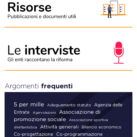
Argomenti
frequenti
5 per mille
Agenzia delle
Adeguamento statuto
Associazione di
Entrate
Agevolazioni
promozione sociale
Associazione sportiva
Attività generali
Bilancio economico
dilettantistica
Co-progettazione
Co-programmazione