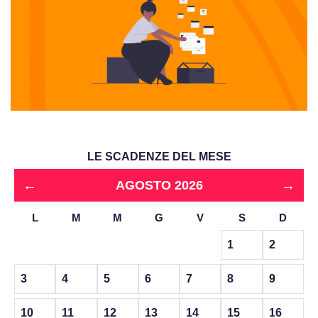
LE SCADENZE DEL MESE
←
→
AGOSTO 2026
L
M
M
G
V
S
D
1
2
3
4
5
6
7
8
9
10
11
12
13
14
15
16