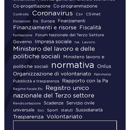
Co-progettazione
Co-programmazione
Coronavirus
CSVnet
Csv
Controllo
Finanziamenti
Donazioni
Europa
Ets
Finanziamenti e risorse
Fiscalità
Forum Nazionale del Terzo Settore
formazione
Impresa sociale
Governo
Lavoro
Iva
Ministero del lavoro e delle
politiche sociali
Ministero lavoro e
normativa
Onlus
politiche sociali
Organizzazione di volontariato
Patrimonio
Rapporto con la Pa
Pubblicità e trasparenza
Registro unico
Regime fiscale Ets
nazionale del Terzo settore
Scadenze
Servizio civile
Rendicontazione
universale
Sussidiarietà
Sport
statuti
Soci
Volontariato
Trasparenza