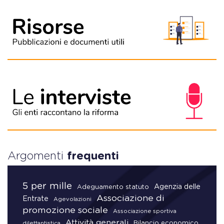
Argomenti
frequenti
5 per mille
Agenzia delle
Adeguamento statuto
Associazione di
Entrate
Agevolazioni
promozione sociale
Associazione sportiva
Attività generali
Bilancio economico
dilettantistica