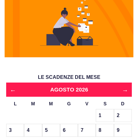
LE SCADENZE DEL MESE
←
→
AGOSTO 2026
L
M
M
G
V
S
D
1
2
3
4
5
6
7
8
9