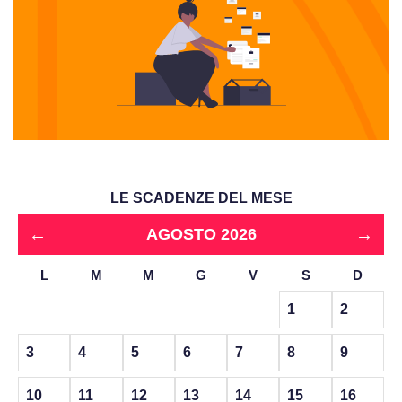
LE SCADENZE DEL MESE
←
→
AGOSTO 2026
L
M
M
G
V
S
D
1
2
3
4
5
6
7
8
9
10
11
12
13
14
15
16