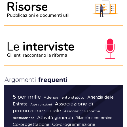
Argomenti
frequenti
5 per mille
Agenzia delle
Adeguamento statuto
Associazione di
Entrate
Agevolazioni
promozione sociale
Associazione sportiva
Attività generali
Bilancio economico
dilettantistica
Co-progettazione
Co-programmazione