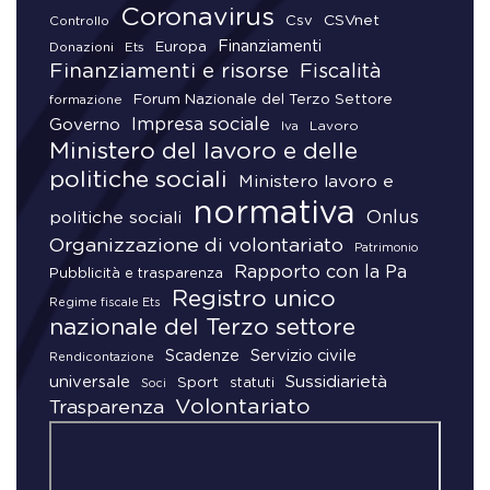
Coronavirus
CSVnet
Csv
Controllo
Finanziamenti
Donazioni
Europa
Ets
Finanziamenti e risorse
Fiscalità
Forum Nazionale del Terzo Settore
formazione
Impresa sociale
Governo
Lavoro
Iva
Ministero del lavoro e delle
politiche sociali
Ministero lavoro e
normativa
Onlus
politiche sociali
Organizzazione di volontariato
Patrimonio
Rapporto con la Pa
Pubblicità e trasparenza
Registro unico
Regime fiscale Ets
nazionale del Terzo settore
Scadenze
Servizio civile
Rendicontazione
universale
Sussidiarietà
Sport
statuti
Soci
Volontariato
Trasparenza