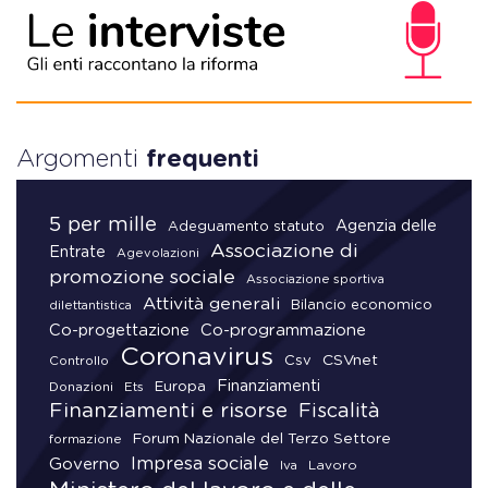
Argomenti
frequenti
5 per mille
Agenzia delle
Adeguamento statuto
Associazione di
Entrate
Agevolazioni
promozione sociale
Associazione sportiva
Attività generali
Bilancio economico
dilettantistica
Co-progettazione
Co-programmazione
Coronavirus
CSVnet
Csv
Controllo
Finanziamenti
Donazioni
Europa
Ets
Finanziamenti e risorse
Fiscalità
Forum Nazionale del Terzo Settore
formazione
Impresa sociale
Governo
Lavoro
Iva