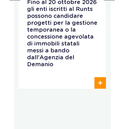
Fino al 20 ottobre 2026
Pub
gli enti iscritti al Runts
aff
possono candidare
rio
progetti per la gestione
val
temporanea o la
pr
concessione agevolata
pro
di immobili statali
L’e
messi a bando
qua
dall'Agenzia del
res
Demanio
con
pub
ope
dei