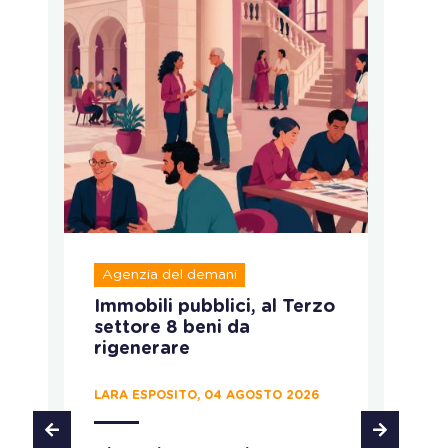
Agenzia del demani
Rap
Immobili pubblici, al Terzo
Att
settore 8 beni da
for
rigenerare
coi
LARA ESPOSITO, 04 AGOSTO 2026
CHIA