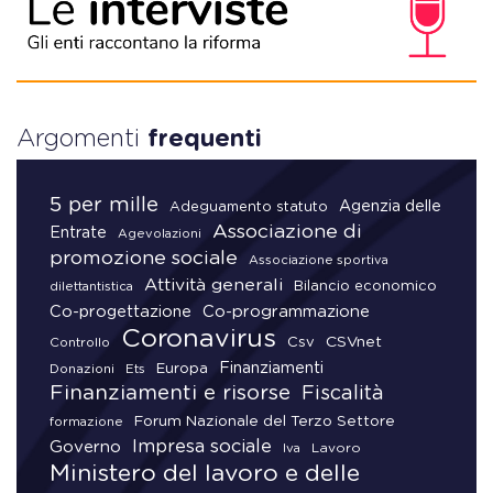
Argomenti
frequenti
5 per mille
Agenzia delle
Adeguamento statuto
Associazione di
Entrate
Agevolazioni
promozione sociale
Associazione sportiva
Attività generali
Bilancio economico
dilettantistica
Co-progettazione
Co-programmazione
Coronavirus
CSVnet
Csv
Controllo
Finanziamenti
Donazioni
Europa
Ets
Finanziamenti e risorse
Fiscalità
Forum Nazionale del Terzo Settore
formazione
Impresa sociale
Governo
Lavoro
Iva
Ministero del lavoro e delle