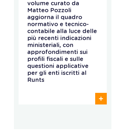
volume curato da
gl
Matteo Pozzoli
p
o
aggiorna il quadro
p
normativo e tecnico-
t
contabile alla luce delle
c
più recenti indicazioni
d
ministeriali, con
m
approfondimenti sui
d
profili fiscali e sulle
D
questioni applicative
per gli enti iscritti al
Runts