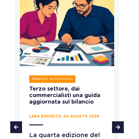
Bilancio economico
A
:
Terzo settore, dai
Im
commercialisti una guida
s
aggiornata sul bilancio
r
LARA ESPOSITO, 04 AGOSTO 2026
LA
La quarta edizione del
F