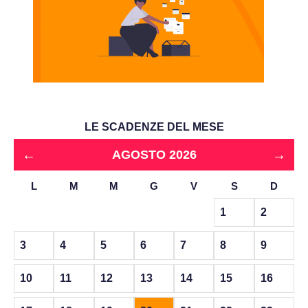
LE SCADENZE DEL MESE
←
→
AGOSTO 2026
L
M
M
G
V
S
D
1
2
3
4
5
6
7
8
9
10
11
12
13
14
15
16