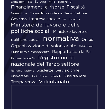
Finanziamenti
Donazioni
Europa
Ets
Finanziamenti e risorse
Fiscalità
Forum Nazionale del Terzo Settore
formazione
Impresa sociale
Governo
Lavoro
Iva
Ministero del lavoro e delle
politiche sociali
Ministero lavoro e
normativa
Onlus
politiche sociali
Organizzazione di volontariato
Patrimonio
Rapporto con la Pa
Pubblicità e trasparenza
Registro unico
Regime fiscale Ets
nazionale del Terzo settore
Scadenze
Servizio civile
Rendicontazione
universale
Sussidiarietà
Sport
statuti
Soci
Volontariato
Trasparenza