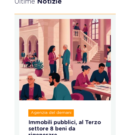
Ultime
Notizie
Agenzia del demani
R
Immobili pubblici, al Terzo
A
settore 8 beni da
fo