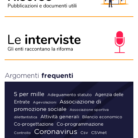
Argomenti
frequenti
5 per mille
Agenzia delle
Adeguamento statuto
Associazione di
Entrate
Agevolazioni
promozione sociale
Associazione sportiva
Attività generali
Bilancio economico
dilettantistica
Co-progettazione
Co-programmazione
Coronavirus
CSVnet
Csv
Controllo