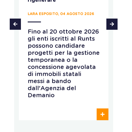
rigenerare
c
LARA ESPOSITO, 04 AGOSTO 2026
CH
Fino al 20 ottobre 2026
P
gli enti iscritti al Runts
a
possono candidare
r
progetti per la gestione
v
temporanea o la
p
concessione agevolata
p
di immobili statali
L
messi a bando
q
dall'Agenzia del
r
Demanio
c
p
o
d