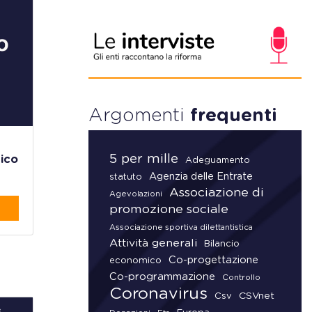
Argomenti
frequenti
5 per mille
lico
Adeguamento
Agenzia delle Entrate
statuto
Associazione di
Agevolazioni
promozione sociale
Associazione sportiva dilettantistica
Attività generali
Bilancio
Co-progettazione
economico
Co-programmazione
Controllo
Coronavirus
CSVnet
Csv