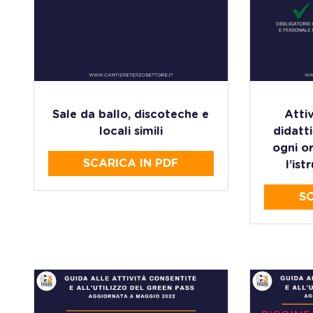
Sale da ballo, discoteche e
Attiv
locali simili
didatti
ogni o
SCARICA IN PDF
l’is
SC