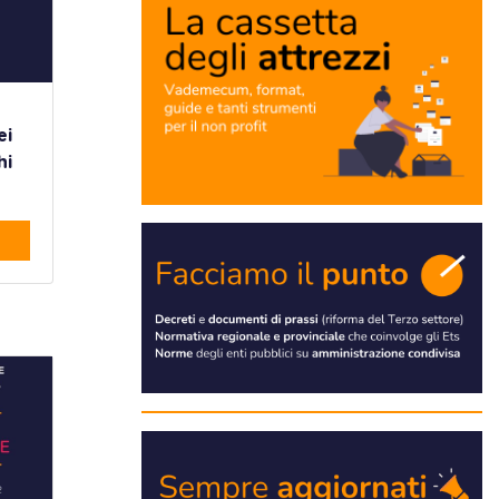
ei
hi