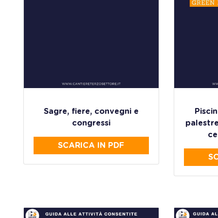
Sagre, fiere, convegni e
Piscin
congressi
palestre
ce
SCARICA IN PDF
SC