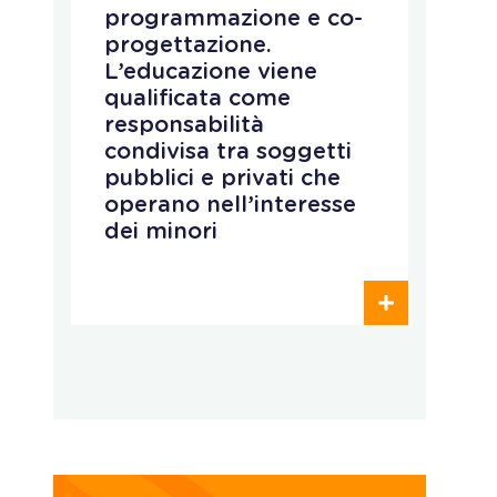
programmazione e co-
i
progettazione.
d
L’educazione viene
a
qualificata come
c
responsabilità
e
condivisa tra soggetti
i
pubblici e privati che
c
operano nell’interesse
a
dei minori
e
p