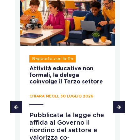
R
Rapporto con la Pa
T
Attività educative non
Ru
formali, la delega
ca
coinvolge il Terzo settore
CH
CHIARA MEOLI, 30 LUGLIO 2026
T
Pubblicata la legge che
d
affida al Governo il
d
riordino del settore e
p
e
valorizza co-
s