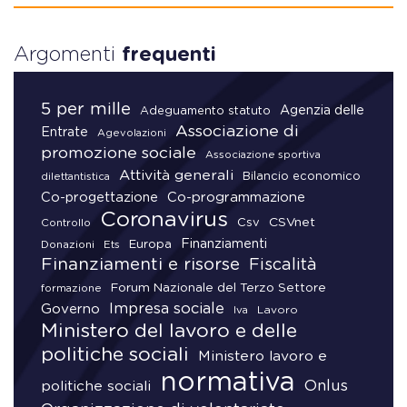
Argomenti
frequenti
5 per mille
Agenzia delle
Adeguamento statuto
Associazione di
Entrate
Agevolazioni
promozione sociale
Associazione sportiva
Attività generali
Bilancio economico
dilettantistica
Co-progettazione
Co-programmazione
Coronavirus
CSVnet
Csv
Controllo
Finanziamenti
Donazioni
Europa
Ets
Finanziamenti e risorse
Fiscalità
Forum Nazionale del Terzo Settore
formazione
Impresa sociale
Governo
Lavoro
Iva
Ministero del lavoro e delle
politiche sociali
Ministero lavoro e
normativa
Onlus
politiche sociali