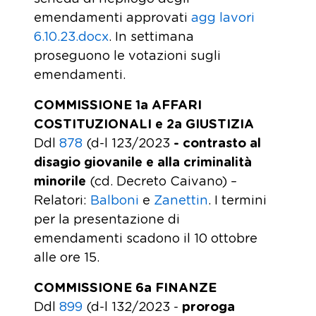
emendamenti approvati
agg lavori
6.10.23.docx
. In settimana
proseguono le votazioni sugli
emendamenti.
COMMISSIONE 1a AFFARI
COSTITUZIONALI e 2a GIUSTIZIA
Ddl
878
(d-l 123/2023
- contrasto al
disagio giovanile e alla criminalità
minorile
(cd. Decreto Caivano) –
Relatori:
Balboni
e
Zanettin
. I termini
per la presentazione di
emendamenti scadono il 10 ottobre
alle ore 15.
COMMISSIONE 6a FINANZE
Ddl
899
(d-l 132/2023 -
proroga