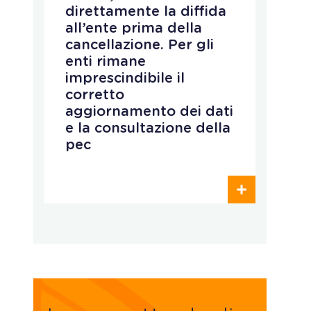
d
direttamente la diffida
n
all’ente prima della
d
cancellazione. Per gli
s
enti rimane
p
imprescindibile il
r
corretto
p
aggiornamento dei dati
e
e la consultazione della
e
pec
o
c