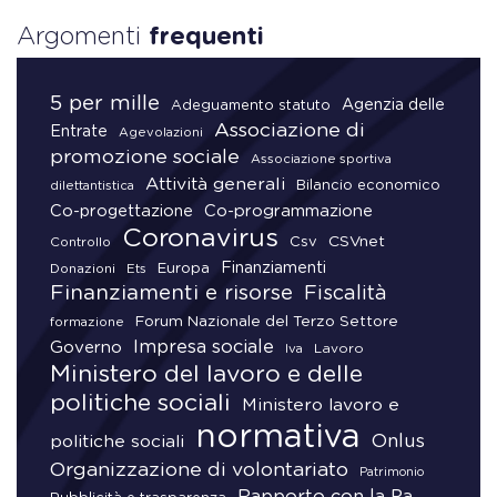
Argomenti
frequenti
5 per mille
Agenzia delle
Adeguamento statuto
Associazione di
Entrate
Agevolazioni
promozione sociale
Associazione sportiva
Attività generali
Bilancio economico
dilettantistica
Co-progettazione
Co-programmazione
Coronavirus
CSVnet
Csv
Controllo
Finanziamenti
Donazioni
Europa
Ets
Finanziamenti e risorse
Fiscalità
Forum Nazionale del Terzo Settore
formazione
Impresa sociale
Governo
Lavoro
Iva
Ministero del lavoro e delle
politiche sociali
Ministero lavoro e
normativa
Onlus
politiche sociali
Organizzazione di volontariato
Patrimonio
Rapporto con la Pa