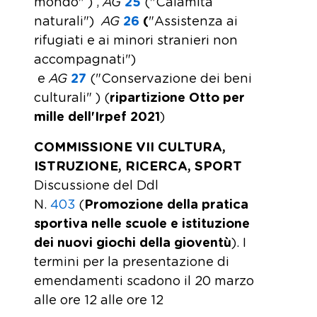
mondo" ) ,
AG
25
("Calamità
naturali")
AG
26
(
"Assistenza ai
rifugiati e ai minori stranieri non
accompagnati")
e
AG
27
("Conservazione dei beni
culturali" ) (
ripartizione Otto per
mille dell'Irpef 2021
)
COMMISSIONE VII CULTURA,
ISTRUZIONE, RICERCA, SPORT
Discussione del Ddl
N.
403
(
Promozione della pratica
sportiva nelle scuole e istituzione
dei nuovi giochi della gioventù
). I
termini per la presentazione di
emendamenti scadono il 20 marzo
alle ore 12 alle ore 12