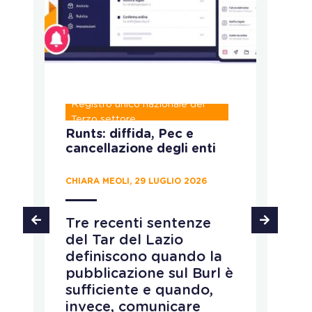
Registro unico nazionale del
P
Terzo settore
Runts: diffida, Pec e
C
cancellazione degli enti
c
p
d
CHIARA MEOLI, 29 LUGLIO 2026
MA
Tre recenti sentenze
del Tar del Lazio
L
definiscono quando la
M
pubblicazione sul Burl è
c
sufficiente e quando,
r
invece, comunicare