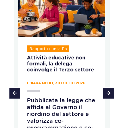
R
Rapporto con la Pa
T
Attività educative non
Ru
formali, la delega
ca
coinvolge il Terzo settore
CH
CHIARA MEOLI, 30 LUGLIO 2026
T
Pubblicata la legge che
d
affida al Governo il
d
riordino del settore e
p
e
valorizza co-
s