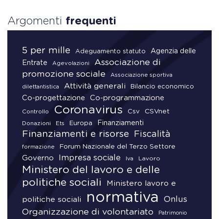
Argomenti
frequenti
5 per mille
Agenzia delle
Adeguamento statuto
Associazione di
Entrate
Agevolazioni
promozione sociale
Associazione sportiva
Attività generali
Bilancio economico
dilettantistica
Co-progettazione
Co-programmazione
Coronavirus
CSVnet
Csv
Controllo
Finanziamenti
Donazioni
Europa
Ets
Finanziamenti e risorse
Fiscalità
Forum Nazionale del Terzo Settore
formazione
Impresa sociale
Governo
Lavoro
Iva
Ministero del lavoro e delle
politiche sociali
Ministero lavoro e
normativa
Onlus
politiche sociali
Organizzazione di volontariato
Patrimonio