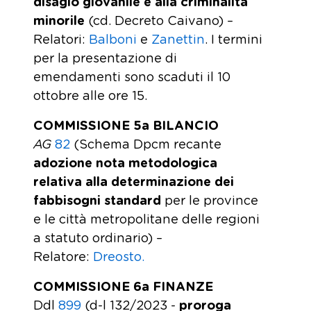
disagio giovanile e alla criminalità
minorile
(cd. Decreto Caivano) –
Relatori:
Balboni
e
Zanettin
. I termini
per la presentazione di
emendamenti sono scaduti il 10
ottobre alle ore 15.
COMMISSIONE 5a BILANCIO
AG
82
(Schema Dpcm recante
adozione nota metodologica
relativa alla determinazione dei
fabbisogni standard
per le province
e le città metropolitane delle regioni
a statuto ordinario) –
Relatore:
Dreosto.
COMMISSIONE 6a FINANZE
Ddl
899
(d-l 132/2023 -
proroga