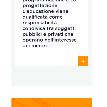
programmazione e co-
i
progettazione.
d
L’educazione viene
a
qualificata come
c
responsabilità
e
condivisa tra soggetti
i
pubblici e privati che
c
operano nell’interesse
a
dei minori
e
p