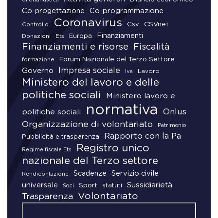
Co-progettazione
Co-programmazione
Coronavirus
CSVnet
Csv
Controllo
Finanziamenti
Donazioni
Europa
Ets
Finanziamenti e risorse
Fiscalità
Forum Nazionale del Terzo Settore
formazione
Impresa sociale
Governo
Lavoro
Iva
Ministero del lavoro e delle
politiche sociali
Ministero lavoro e
normativa
Onlus
politiche sociali
Organizzazione di volontariato
Patrimonio
Rapporto con la Pa
Pubblicità e trasparenza
Registro unico
Regime fiscale Ets
nazionale del Terzo settore
Scadenze
Servizio civile
Rendicontazione
universale
Sussidiarietà
Sport
statuti
Soci
Volontariato
Trasparenza