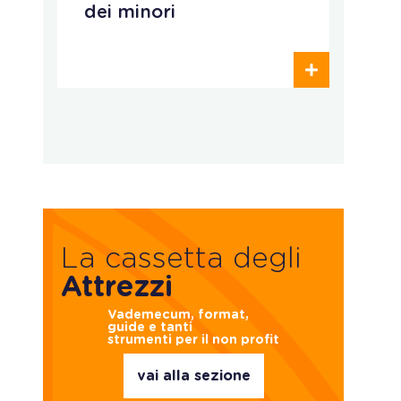
dei minori
e
p
La cassetta degli
Attrezzi
Vademecum, format,
guide e tanti
strumenti per il non profit
vai alla sezione