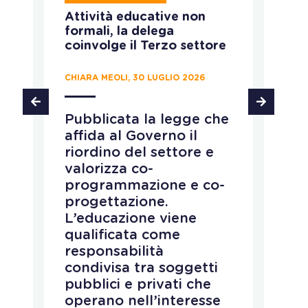
T
Attività educative non
Ru
formali, la delega
ca
coinvolge il Terzo settore
CH
CHIARA MEOLI, 30 LUGLIO 2026
T
Pubblicata la legge che
d
affida al Governo il
d
riordino del settore e
p
e
valorizza co-
s
programmazione e co-
i
progettazione.
d
L’educazione viene
a
qualificata come
c
responsabilità
e
condivisa tra soggetti
i
pubblici e privati che
c
operano nell’interesse
a