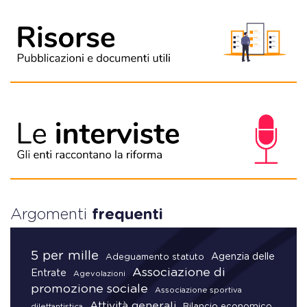
Argomenti
frequenti
5 per mille
Agenzia delle
Adeguamento statuto
Associazione di
Entrate
Agevolazioni
promozione sociale
Associazione sportiva
Attività generali
Bilancio economico
dilettantistica