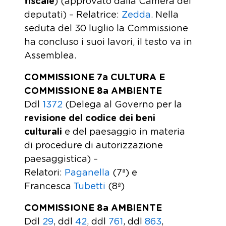
fiscale
) (approvato dalla Camera dei
deputati) – Relatrice:
Zedda
. Nella
seduta del 30 luglio la Commissione
ha concluso i suoi lavori, il testo va in
Assemblea.
COMMISSIONE 7a CULTURA E
COMMISSIONE 8a AMBIENTE
Ddl
1372
(Delega al Governo per la
revisione del codice dei beni
culturali
e del paesaggio in materia
di procedure di autorizzazione
paesaggistica) –
Relatori:
Paganella
(7ª) e
Francesca
Tubetti
(8ª)
COMMISSIONE 8a AMBIENTE
Ddl
29
, ddl
42
, ddl
761
, ddl
863
,