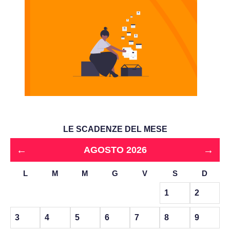
LE SCADENZE DEL MESE
←
→
AGOSTO 2026
L
M
M
G
V
S
D
1
2
3
4
5
6
7
8
9