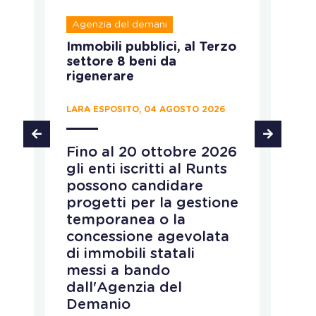
Agenzia del demani
R
Immobili pubblici, al Terzo
A
settore 8 beni da
fo
rigenerare
c
LARA ESPOSITO, 04 AGOSTO 2026
CH
Fino al 20 ottobre 2026
P
gli enti iscritti al Runts
a
possono candidare
r
progetti per la gestione
v
temporanea o la
p
concessione agevolata
p
di immobili statali
L
messi a bando
q
dall'Agenzia del
r
Demanio
c