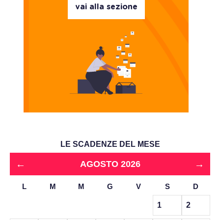
vai alla sezione
LE SCADENZE DEL MESE
←
→
AGOSTO 2026
L
M
M
G
V
S
D
1
2