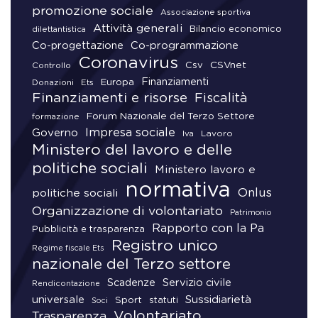
promozione sociale
Associazione sportiva
Attività generali
Bilancio economico
dilettantistica
Co-progettazione
Co-programmazione
Coronavirus
CSVnet
Csv
Controllo
Finanziamenti
Donazioni
Europa
Ets
Finanziamenti e risorse
Fiscalità
Forum Nazionale del Terzo Settore
formazione
Impresa sociale
Governo
Lavoro
Iva
Ministero del lavoro e delle
politiche sociali
Ministero lavoro e
normativa
Onlus
politiche sociali
Organizzazione di volontariato
Patrimonio
Rapporto con la Pa
Pubblicità e trasparenza
Registro unico
Regime fiscale Ets
nazionale del Terzo settore
Scadenze
Servizio civile
Rendicontazione
universale
Sussidiarietà
Sport
statuti
Soci
Volontariato
Trasparenza